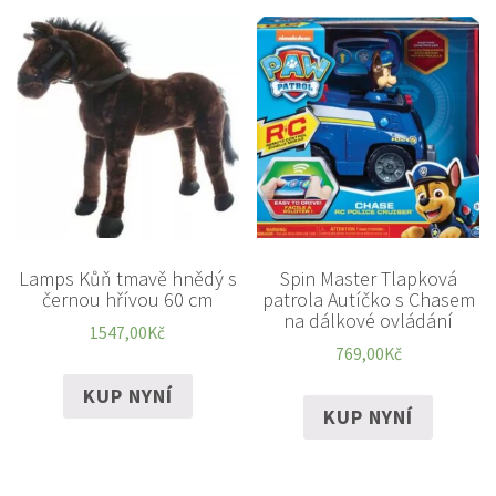
Lamps Kůň tmavě hnědý s
Spin Master Tlapková
černou hřívou 60 cm
patrola Autíčko s Chasem
na dálkové ovládání
1547,00
Kč
769,00
Kč
KUP NYNÍ
KUP NYNÍ