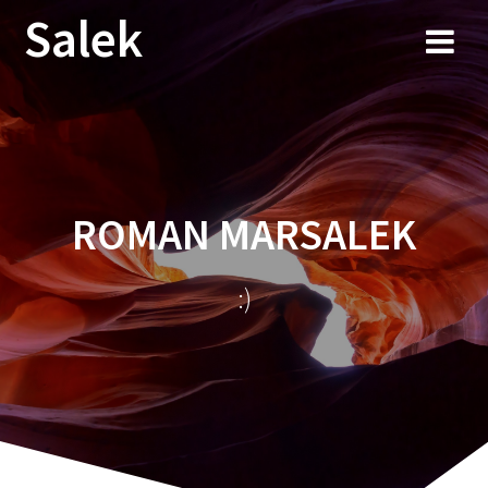
Przejdź
Salek
do
treści
ROMAN MARSALEK
:)