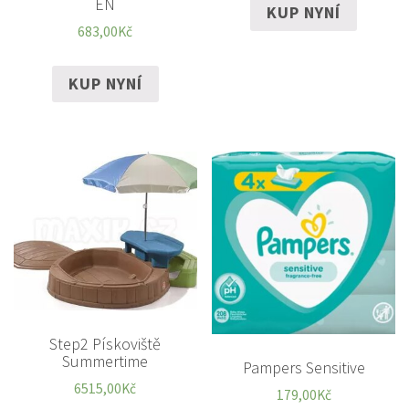
EN
KUP NYNÍ
683,00
Kč
KUP NYNÍ
Step2 Pískoviště
Summertime
Pampers Sensitive
6515,00
Kč
179,00
Kč