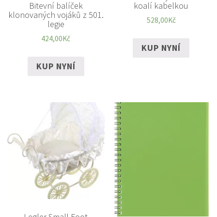
Bitevní balíček
koalí kabelkou
klonovaných vojáků z 501.
528,00
Kč
legie
424,00
Kč
KUP NYNÍ
KUP NYNÍ
Legler Small Foot