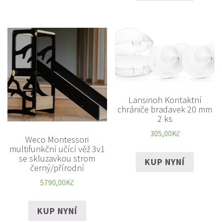
Lansinoh Kontaktní
chrániče bradavek 20 mm
2 ks
305,00
Kč
Weco Montessori
multifunkční učící věž 3v1
se skluzavkou strom
KUP NYNÍ
černý/přírodní
5790,00
Kč
KUP NYNÍ