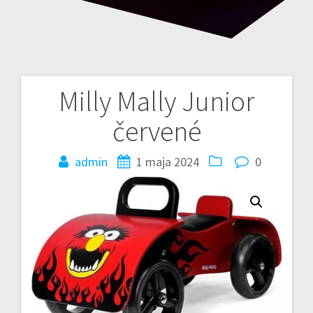
Milly Mally Junior
Nawigacja
červené
wpisu
admin
1 maja 2024
0