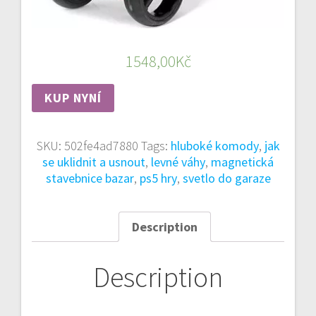
1548,00
Kč
KUP NYNÍ
SKU:
502fe4ad7880
Tags:
hluboké komody
,
jak
se uklidnit a usnout
,
levné váhy
,
magnetická
stavebnice bazar
,
ps5 hry
,
svetlo do garaze
Description
Description