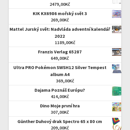
2479,00
Kč
KIK KX6986 mořský svět 3
269,00
Kč
Mattel Jurský svět: Nadvláda adventní kalendář
2022
1189,00
Kč
Franzis Verlag 65287
649,00
Kč
Ultra PRO Pokémon SWSH12 Silver Tempest
album A4
369,00
Kč
Dajama Poznáš Európu?
414,00
Kč
Dino Moje první hra
307,00
Kč
Günther Duhový drak Spectro 65 x 80 cm
209,00
Kč