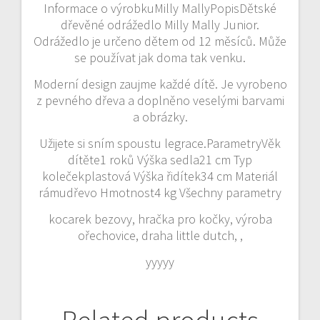
Informace o výrobkuMilly MallyPopisDětské
dřevěné odrážedlo Milly Mally Junior.
Odrážedlo je určeno dětem od 12 měsíců. Může
se používat jak doma tak venku.
Moderní design zaujme každé dítě. Je vyrobeno
z pevného dřeva a doplněno veselými barvami
a obrázky.
Užijete si sním spoustu legrace.ParametryVěk
dítěte1 roků Výška sedla21 cm Typ
kolečekplastová Výška řidítek34 cm Materiál
rámudřevo Hmotnost4 kg Všechny parametry
kocarek bezovy, hračka pro kočky, výroba
ořechovice, draha little dutch, ,
yyyyy