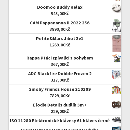
Doomoo Buddy Relax
543,00
Kč
CAM Pappananna II 2022 256
3890,00
Kč
Petite&Mars Jibot 3v1
1269,00
Kč
Rappa Ptáci zpívající s pohybem
367,00
Kč
ADC Blackfire Dobble Frozen 2
317,00
Kč
Smoby Friends House 310209
7829,00
Kč
Elodie Details dudlík 3m+
229,00
Kč
ISO 11280 Elektronické klávesy 61 kláves černé
LEGO Harry Potter TM 75979 Hedvika