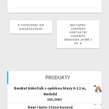
POPRZEDNI
NASTĘPNY
POPRZEDNI:
KIK
NASTĘPNY:
WPIS:
WPIS:
LANSINOH
KX6104 RŮŽOVÁ
KONTAKTNÍ
CHRÁNIČE
BRADAVEK 20 MM 2
KS
PRODUKTY
BenBat Nákrčník s opěrkou hlavy 0-12 m,
Medvěd
360,00
Kč
Reer I Auto-Close kovová