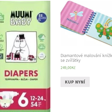
Diamantové malování kníž
se zvířátky
249,00
Kč
KUP NYNÍ