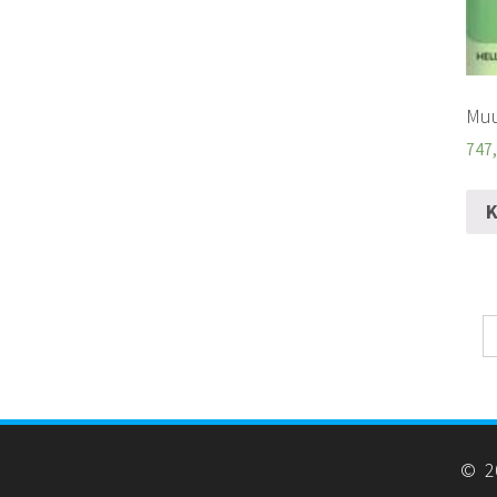
Muu
747
K
© 20