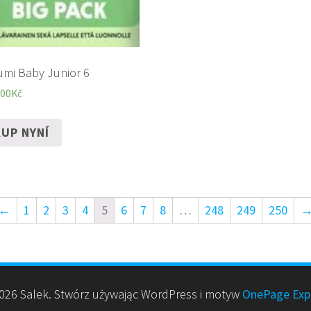
mi Baby Junior 6
,00
Kč
UP NYNÍ
←
1
2
3
4
5
6
7
8
…
248
249
250
26 Salek. Stwórz używając WordPress i motyw
OnePage Exp