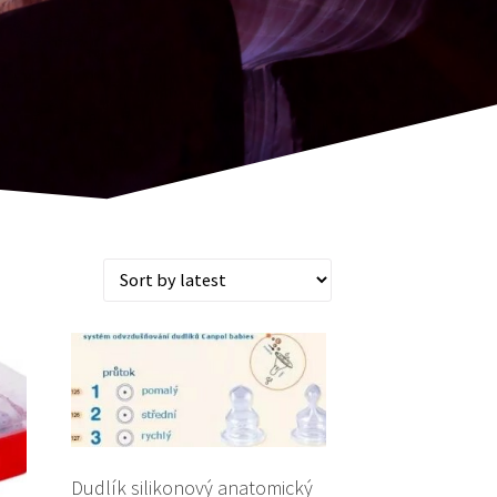
Dudlík silikonový anatomický