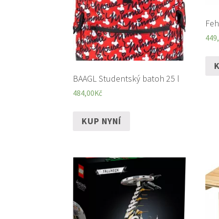
Feh
449
K
BAAGL Studentský batoh 25 l
484,00
Kč
KUP NYNÍ