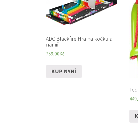
ADC Blackfire Hra na kočku a
namiř
759,00
Kč
KUP NYNÍ
Ted
449
K