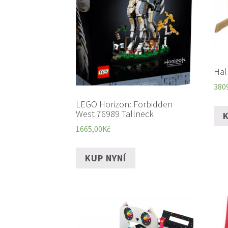
Hal
380
LEGO Horizon: Forbidden
West 76989 Tallneck
K
1665,00
Kč
KUP NYNÍ