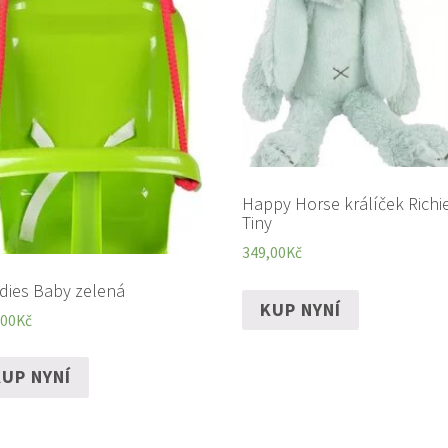
Happy Horse králíček Richi
Tiny
349,00
Kč
dies Baby zelená
KUP NYNÍ
,00
Kč
UP NYNÍ