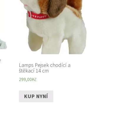
e
Lamps Pejsek chodící a
štěkací 14 cm
299,00
Kč
KUP NYNÍ