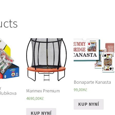
ucts
Bonaparte Kanasta
r
99,00
Kč
Marimex Premium
Rubikova
4690,00
Kč
KUP NYNÍ
KUP NYNÍ