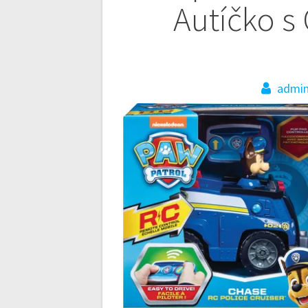
wpisu
Autíčko s
admi