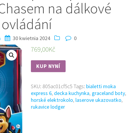
 Chasem na dálkové
ovládání
n
30 kwietnia 2024
0
769,00
Kč
KUP NYNÍ
SKU:
805ac01cf5c5
Tags:
bialetti moka
express 6
,
decka kuchynka
,
graceland boty
,
horské elektrokolo
,
laserove ukazovatko
,
rukavice lodger