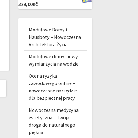
329,00
Kč
Modułowe Domy i
Hausboty – Nowoczesna
Architektura Życia
Modułowe domy: nowy
wymiar życia na wodzie
Ocena ryzyka
zawodowego online –
nowoczesne narzędzie
dla bezpiecznej pracy
Nowoczesna medycyna
estetyczna – Twoja
droga do naturalnego
piękna