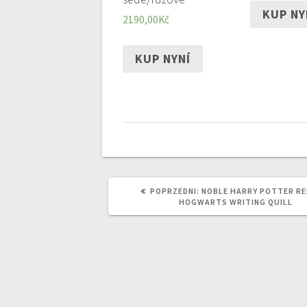
KUP NY
2190,00
Kč
KUP NYNÍ
POPRZEDNI
POPRZEDNI:
NOBLE HARRY POTTER RE
WPIS:
HOGWARTS WRITING QUILL