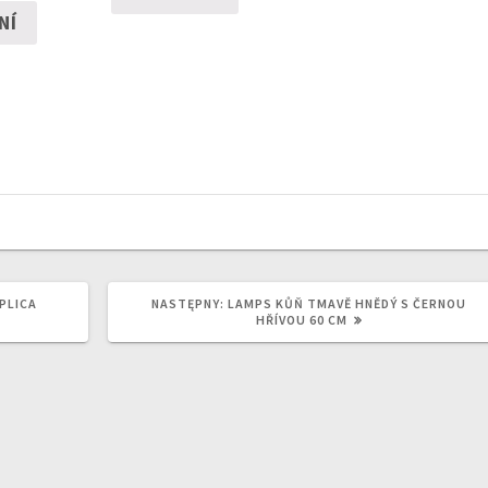
NÍ
NASTĘPNY
PLICA
NASTĘPNY:
LAMPS KŮŇ TMAVĚ HNĚDÝ S ČERNOU
WPIS:
HŘÍVOU 60 CM