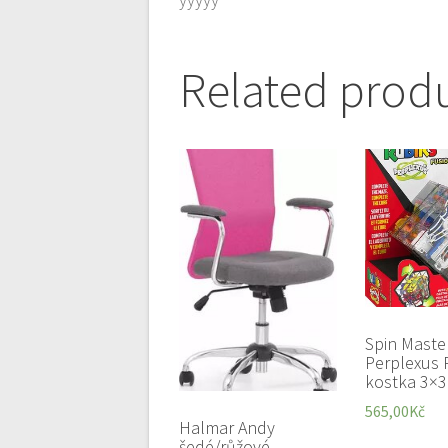
Related prod
Spin Maste
Perplexus 
kostka 3×3
565,00
Kč
Halmar Andy
šedé/růžové