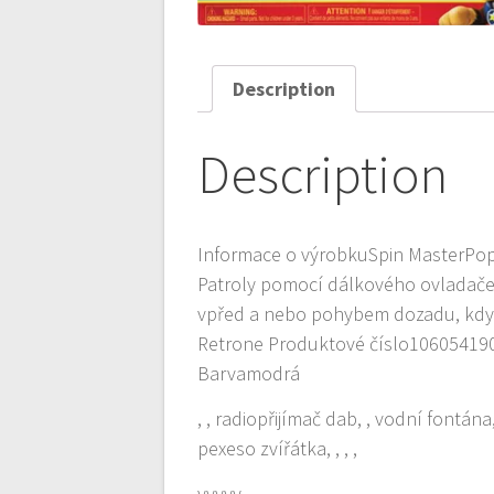
Description
Description
Informace o výrobkuSpin MasterPop
Patroly pomocí dálkového ovladače.
vpřed a nebo pohybem dozadu, kdy a
Retrone Produktové číslo106054190
Barvamodrá
, , radiopřijímač dab, , vodní fontá
pexeso zvířátka, , , ,
yyyyy