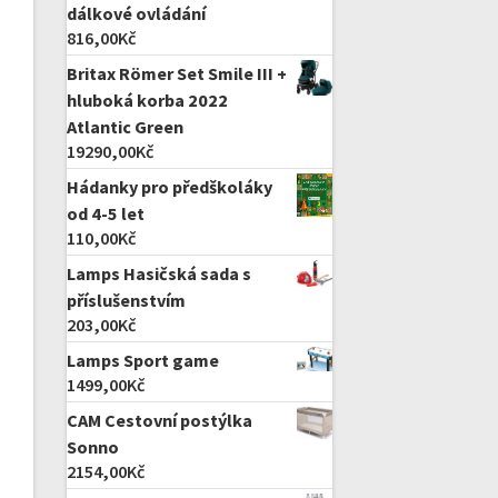
dálkové ovládání
816,00
Kč
Britax Römer Set Smile III +
hluboká korba 2022
Atlantic Green
19290,00
Kč
Hádanky pro předškoláky
od 4-5 let
110,00
Kč
Lamps Hasičská sada s
příslušenstvím
203,00
Kč
Lamps Sport game
1499,00
Kč
CAM Cestovní postýlka
Sonno
2154,00
Kč