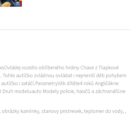
isOvládej vozidlo oblíbeného hrdiny Chase z Tlapkové
 Tohle autíčko zvládnou ovládat i nejmenší děti pohybem
utíčko i zatáčí.ParametryVěk dítěte4 roků Angličákne
 Druh modeluauto Modely policie, hasičů a záchranářůne
na, obrázky kamínky, stanovy pristresek, teplomer do vody, ,