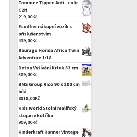
Tommee Tippee Anti - colic
C2N
219,00
Kč
Ecoiffier nákupní vozík s
příslušenstvím
439,00
Kč
Bburago Honda Africa Twin
Adventure 1:18
Detoa Vyšívání Krtek 33 cm
389,00
Kč
BMS Group Rico 90 x 200 cm
bílá
8918,00
Kč
Kids World Stolní malířský
stojan v kufříku
999,00
Kč
Kinderkraft Runner Vintage