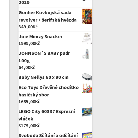
2019
Gonher Kovbojská sada
revolver + šerifská hvězda
349,00
Kč
Joie Mimzy Snacker
1999,00
Kč
JOHNSON´S BABY pudr
100g
64,00
Kč
Baby Nellys 60 x 90 cm
Eco Toys Dřevěné chodítko
hasičský sbor
1685,00
Kč
LEGO City 60337 Expresní
vláček
3179,00
Kč
Svoboda Sčítání a odčítání