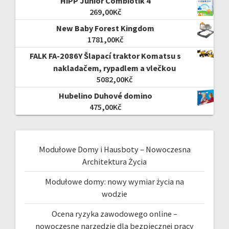
HiPP Junior Combiotik 4
269,00
Kč
New Baby Forest Kingdom
1781,00
Kč
FALK FA-2086Y Šlapací traktor Komatsu s
nakladačem, rypadlem a vlečkou
5082,00
Kč
Hubelino Duhové domino
475,00
Kč
Modułowe Domy i Hausboty – Nowoczesna
Architektura Życia
Modułowe domy: nowy wymiar życia na
wodzie
Ocena ryzyka zawodowego online –
nowoczesne narzędzie dla bezpiecznej pracy