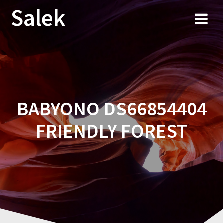
Przejdź
Salek
do
treści
BABYONO DS66854404
FRIENDLY FOREST