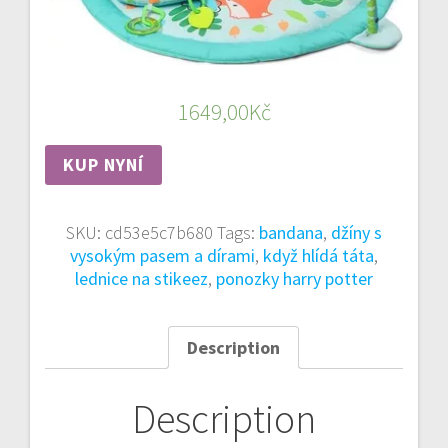
1649,00
Kč
KUP NYNÍ
SKU:
cd53e5c7b680
Tags:
bandana
,
džíny s
vysokým pasem a dírami
,
když hlídá táta
,
lednice na stikeez
,
ponozky harry potter
Description
Description