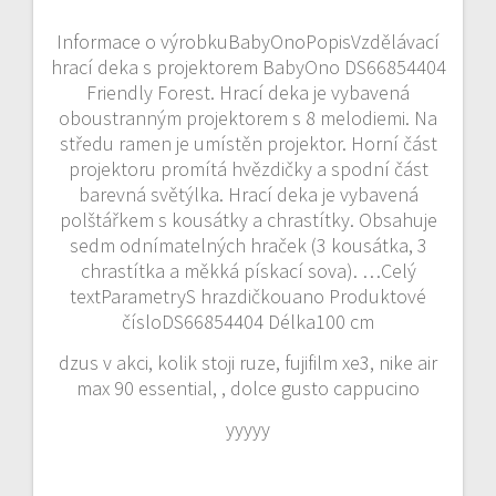
Informace o výrobkuBabyOnoPopisVzdělávací
hrací deka s projektorem BabyOno DS66854404
Friendly Forest. Hrací deka je vybavená
oboustranným projektorem s 8 melodiemi. Na
středu ramen je umístěn projektor. Horní část
projektoru promítá hvězdičky a spodní část
barevná světýlka. Hrací deka je vybavená
polštářkem s kousátky a chrastítky. Obsahuje
sedm odnímatelných hraček (3 kousátka, 3
chrastítka a měkká pískací sova). …Celý
textParametryS hrazdičkouano Produktové
čísloDS66854404 Délka100 cm
dzus v akci, kolik stoji ruze, fujifilm xe3, nike air
max 90 essential, , dolce gusto cappucino
yyyyy