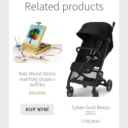
Related products
Kids World Stolní
malířský stojan v
kufříku
999,00
Kč
Cybex Gold Beezy
KUP NYNÍ
2022
7790,00
Kč