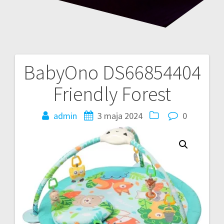
BabyOno DS66854404
Nawigacja
Friendly Forest
wpisu
admin
3 maja 2024
0