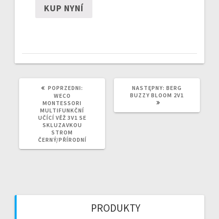
KUP NYNÍ
POPRZEDNI
NASTĘPNY
POPRZEDNI:
NASTĘPNY:
BERG
WPIS:
WPIS:
BUZZY BLOOM 2V1
WECO
MONTESSORI
MULTIFUNKČNÍ
UČÍCÍ VĚŽ 3V1 SE
SKLUZAVKOU
STROM
ČERNÝ/PŘÍRODNÍ
PRODUKTY