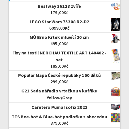
Bestway 36128 zvíře
179,00
Kč
LEGO Star Wars 75308 R2-D2
6099,00
Kč
MÚ Brno Krtek mluvící 20 cm
495,00
Kč
Fixy na textil NERCHAU TEXTILE ART 140402 -
set
185,00
Kč
Popular Mapa České republiky 160 dílků
299,00
Kč
G21 Sada nářadí s vrtačkou v kufříku
Yellow/Grey
Caretero Puma Isofix 2022
TTS Bee-bot & Blue-bot podložka s abecedou
879,00
Kč