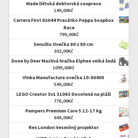
Made Dětská doktorská souprava
149,00
Kč
Carrera First 63044 Prasátko Peppa Soapbox
Race
799,00
Kč
Sensillo Ovečka 80 x 80 cm
302,00
Kč
Done by Deer Mazlivá hračka Elphee velká šedá
1099,00
Kč
Vlnka Manufacture ovečka 10-00405
549,00
Kč
LEGO Creator 3v1 31063 Dovolená na pláži
776,00
Kč
Pampers Premium Care 5 12-17 kg
649,00
Kč
Rex London Vesmírný projektor