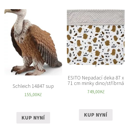
ESITO Nepadací deka 87 x
71 cm minky dino/stříbrná
Schleich 14847 sup
749,00
Kč
155,00
Kč
KUP NYNÍ
KUP NYNÍ