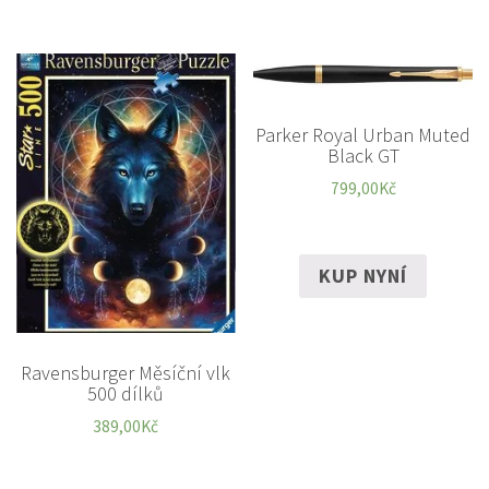
Parker Royal Urban Muted
Black GT
799,00
Kč
KUP NYNÍ
Ravensburger Měsíční vlk
500 dílků
389,00
Kč