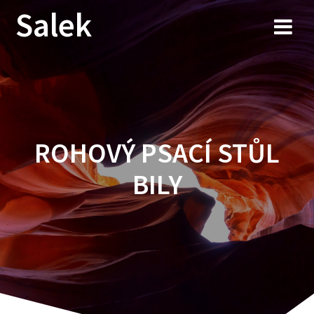
Przejdź
Salek
do
treści
ROHOVÝ PSACÍ STŮL
BILY