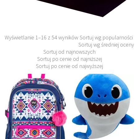
Wyświetlanie 1–16 z 54 wyników
Sortuj wg popularności
Sortuj wg średniej oceny
Sortuj od najnowszych
Sortuj po cenie od najniższej
Sortuj po cenie od najwyższej