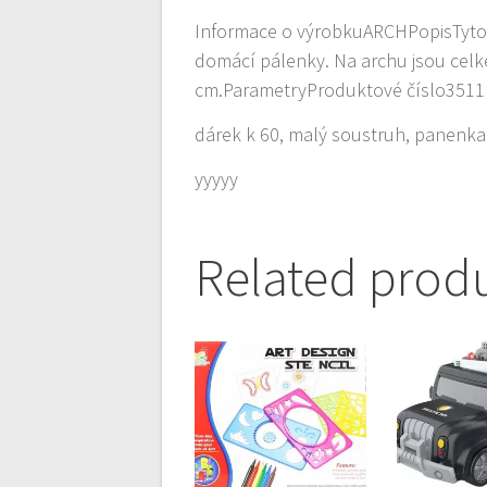
Informace o výrobkuARCHPopisTyto 
domácí pálenky. Na archu jsou celk
cm.ParametryProduktové číslo3511
dárek k 60, malý soustruh, panenka
yyyyy
Related prod