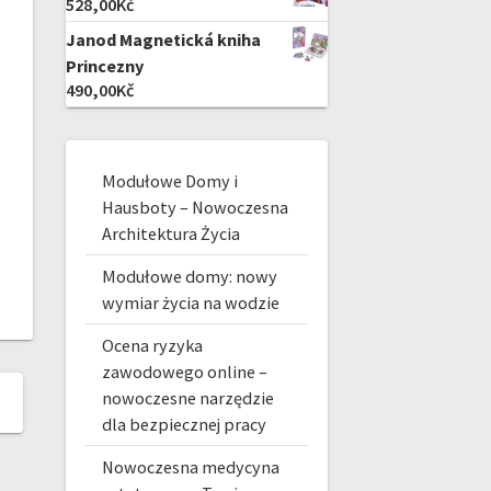
528,00
Kč
Janod Magnetická kniha
Princezny
490,00
Kč
Modułowe Domy i
Hausboty – Nowoczesna
Architektura Życia
Modułowe domy: nowy
wymiar życia na wodzie
Ocena ryzyka
zawodowego online –
nowoczesne narzędzie
dla bezpiecznej pracy
Nowoczesna medycyna