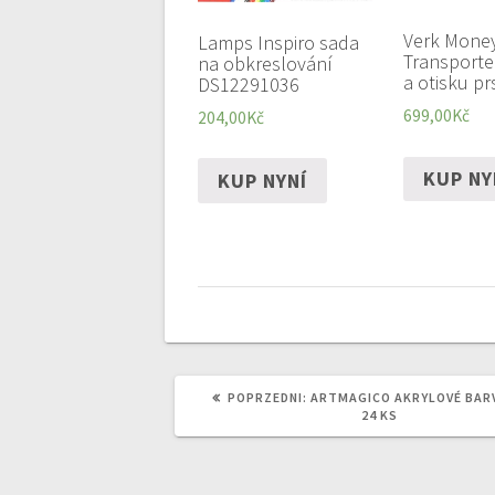
Verk Mone
Lamps Inspiro sada
Transporte
na obkreslování
a otisku pr
DS12291036
699,00
Kč
204,00
Kč
KUP NY
KUP NYNÍ
POPRZEDNI
POPRZEDNI:
ARTMAGICO AKRYLOVÉ BARV
WPIS:
24 KS