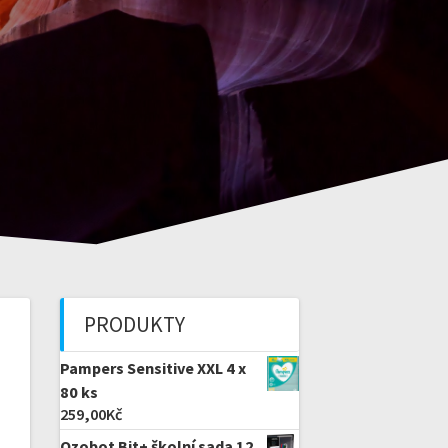
PRODUKTY
Pampers Sensitive XXL 4 x
80 ks
259,00
Kč
Ozobot Bit+ školní sada 12