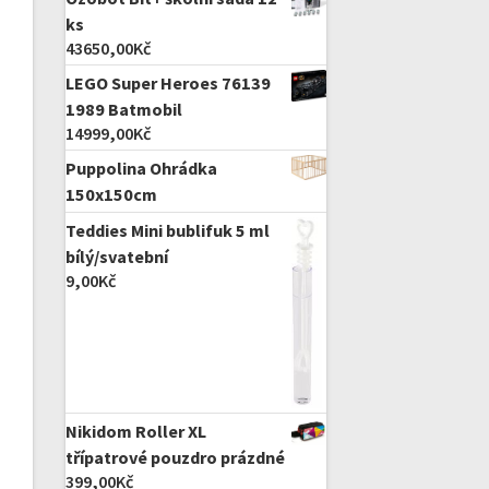
ks
43650,00
Kč
LEGO Super Heroes 76139
1989 Batmobil
14999,00
Kč
Puppolina Ohrádka
150x150cm
Teddies Mini bublifuk 5 ml
bílý/svatební
9,00
Kč
Nikidom Roller XL
třípatrové pouzdro prázdné
399,00
Kč