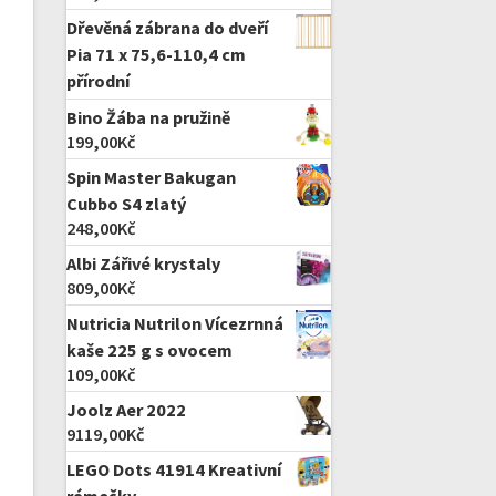
Dřevěná zábrana do dveří
Pia 71 x 75,6-110,4 cm
přírodní
Bino Žába na pružině
199,00
Kč
Spin Master Bakugan
Cubbo S4 zlatý
248,00
Kč
Albi Zářivé krystaly
809,00
Kč
Nutricia Nutrilon Vícezrnná
kaše 225 g s ovocem
109,00
Kč
Joolz Aer 2022
9119,00
Kč
LEGO Dots 41914 Kreativní
rámečky