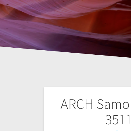
Nawigacja
ARCH Samol
wpisu
3511