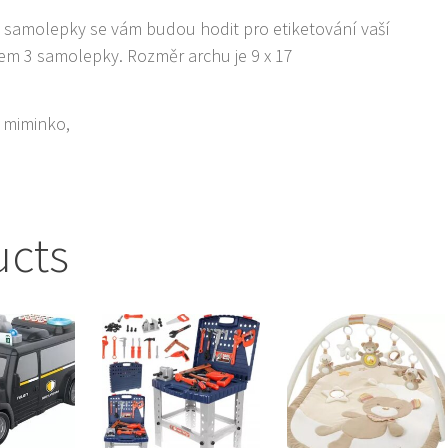
samolepky se vám budou hodit pro etiketování vaší
em 3 samolepky. Rozměr archu je 9 x 17
 miminko,
ucts