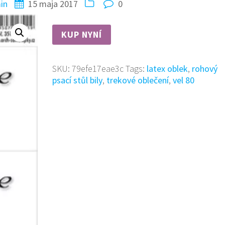
in
15 maja 2017
0
KUP NYNÍ
SKU:
79efe17eae3c
Tags:
latex oblek
,
rohový
psací stůl bily
,
trekové oblečení
,
vel 80