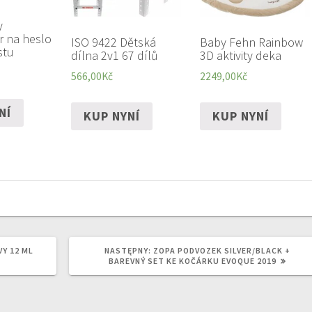
y
r na heslo
ISO 9422 Dětská
Baby Fehn Rainbow
stu
dílna 2v1 67 dílů
3D aktivity deka
566,00
Kč
2249,00
Kč
NÍ
KUP NYNÍ
KUP NYNÍ
NASTĘPNY
Y 12 ML
NASTĘPNY:
ZOPA PODVOZEK SILVER/BLACK +
WPIS:
BAREVNÝ SET KE KOČÁRKU EVOQUE 2019