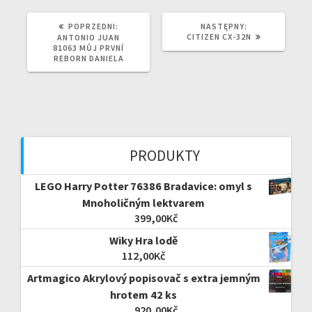
POPRZEDNI
NASTĘPNY
POPRZEDNI:
NASTĘPNY:
WPIS:
WPIS:
CITIZEN CX-32N
ANTONIO JUAN
81063 MŮJ PRVNÍ
REBORN DANIELA
PRODUKTY
LEGO Harry Potter 76386 Bradavice: omyl s
Mnoholičným lektvarem
399,00
Kč
Wiky Hra lodě
112,00
Kč
Artmagico Akrylový popisovač s extra jemným
hrotem 42 ks
920,00
Kč