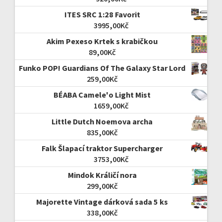
ITES SRC 1:28 Favorit
3995,00
Kč
Akim Pexeso Krtek s krabičkou
89,00
Kč
Funko POP! Guardians Of The Galaxy Star Lord
259,00
Kč
BÉABA Camele'o Light Mist
1659,00
Kč
Little Dutch Noemova archa
835,00
Kč
Falk Šlapací traktor Supercharger
3753,00
Kč
Mindok Králičí nora
299,00
Kč
Majorette Vintage dárková sada 5 ks
338,00
Kč