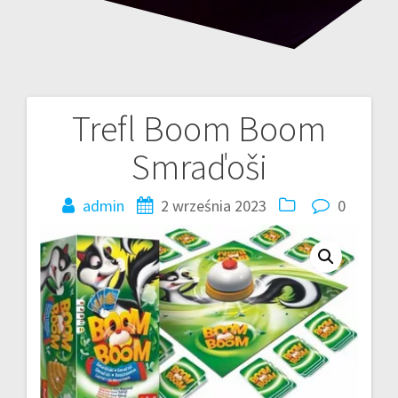
Trefl Boom Boom
Nawigacja
Smraďoši
wpisu
admin
2 września 2023
0