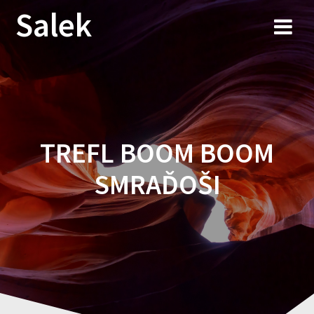
Przejdź
Salek
do
treści
TREFL BOOM BOOM
SMRAĎOŠI