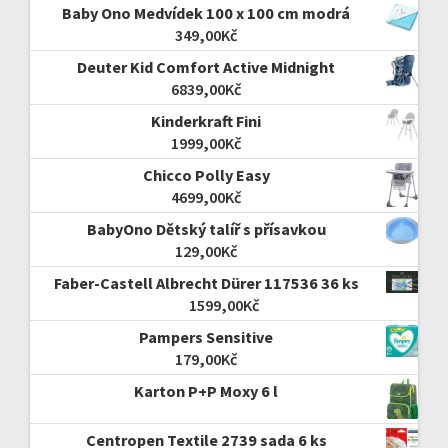
Baby Ono Medvídek 100 x 100 cm modrá
349,00
Kč
Deuter Kid Comfort Active Midnight
6839,00
Kč
Kinderkraft Fini
1999,00
Kč
Chicco Polly Easy
4699,00
Kč
BabyOno Dětský talíř s přísavkou
129,00
Kč
Faber-Castell Albrecht Dürer 117536 36 ks
1599,00
Kč
Pampers Sensitive
179,00
Kč
Karton P+P Moxy 6 l
Centropen Textile 2739 sada 6 ks