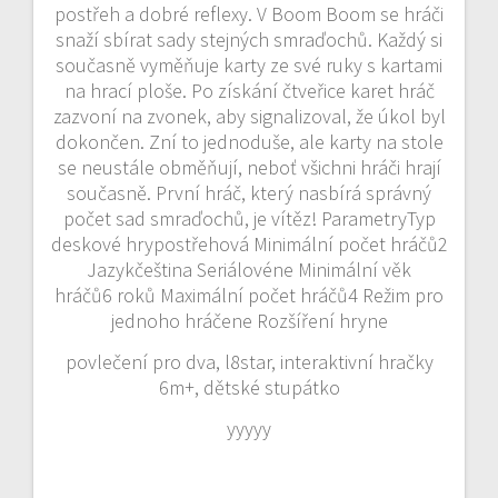
postřeh a dobré reflexy. V Boom Boom se hráči
snaží sbírat sady stejných smraďochů. Každý si
současně vyměňuje karty ze své ruky s kartami
na hrací ploše. Po získání čtveřice karet hráč
zazvoní na zvonek, aby signalizoval, že úkol byl
dokončen. Zní to jednoduše, ale karty na stole
se neustále obměňují, neboť všichni hráči hrají
současně. První hráč, který nasbírá správný
počet sad smraďochů, je vítěz! ParametryTyp
deskové hrypostřehová Minimální počet hráčů2
Jazykčeština Seriálovéne Minimální věk
hráčů6 roků Maximální počet hráčů4 Režim pro
jednoho hráčene Rozšíření hryne
povlečení pro dva, l8star, interaktivní hračky
6m+, dětské stupátko
yyyyy