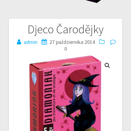
Djeco Čarodějky
Nawigacja
wpisu
admin
27 października 2014
0