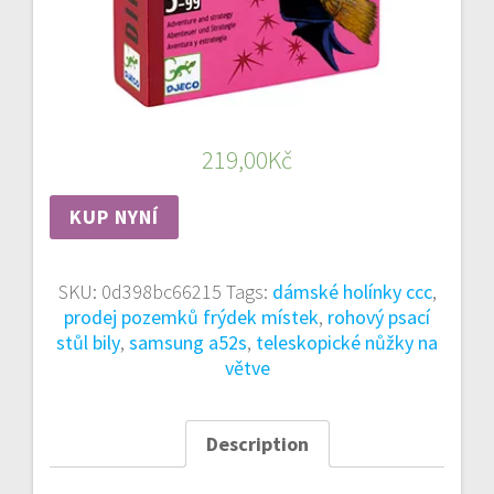
219,00
Kč
KUP NYNÍ
SKU:
0d398bc66215
Tags:
dámské holínky ccc
,
prodej pozemků frýdek místek
,
rohový psací
stůl bily
,
samsung a52s
,
teleskopické nůžky na
větve
Description