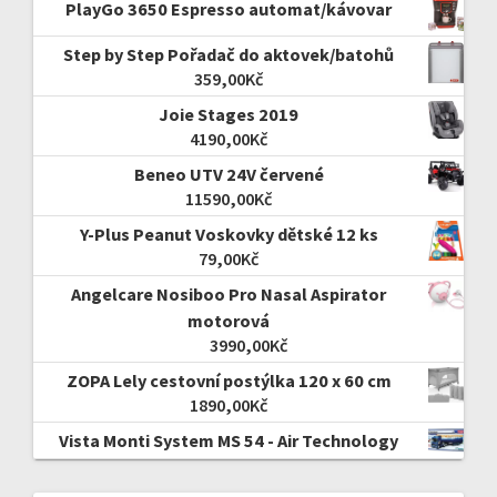
PlayGo 3650 Espresso automat/kávovar
Step by Step Pořadač do aktovek/batohů
359,00
Kč
Joie Stages 2019
4190,00
Kč
Beneo UTV 24V červené
11590,00
Kč
Y-Plus Peanut Voskovky dětské 12 ks
79,00
Kč
Angelcare Nosiboo Pro Nasal Aspirator
motorová
3990,00
Kč
ZOPA Lely cestovní postýlka 120 x 60 cm
1890,00
Kč
Vista Monti System MS 54 - Air Technology