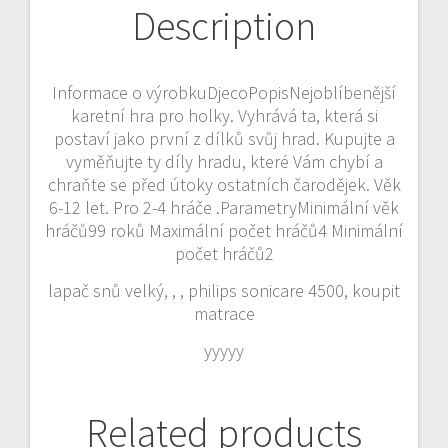
Description
Informace o výrobkuDjecoPopisNejoblíbenější
karetní hra pro holky. Vyhrává ta, která si
postaví jako první z dílků svůj hrad. Kupujte a
vyměňujte ty díly hradu, které Vám chybí a
chraňte se před útoky ostatních čarodějek. Věk
6-12 let. Pro 2-4 hráče .ParametryMinimální věk
hráčů99 roků Maximální počet hráčů4 Minimální
počet hráčů2
lapač snů velký, , , philips sonicare 4500, koupit
matrace
yyyyy
Related products