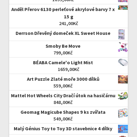
Anděl Přerov 6130 perleťové akrylové barvy 7 x
15 g
241,00
Kč
Derrson Dřevěný domeček XL Sweet House
Smoby Be Move
799,00
Kč
BÉABA Camele'o Light Mist
1659,00
Kč
Art Puzzle Zlaté moře 3000 dílků
559,00
Kč
Mattel Hot Wheels City Dračí útok na hasičárnu
848,00
Kč
Geomag Magicube Shapes 9 ks zvířata
549,00
Kč
Malý Génius Toy to Toy 3D stavebnice 4 dílky