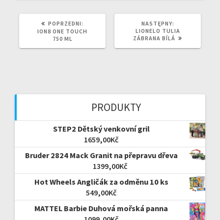
POPRZEDNI
NASTĘPNY
POPRZEDNI:
NASTĘPNY:
WPIS:
WPIS:
LIONELO TULIA
ION8 ONE TOUCH
ZÁBRANA BÍLÁ
750 ML
PRODUKTY
STEP2 Dětský venkovní gril
1659,00
Kč
Bruder 2824 Mack Granit na přepravu dřeva
1399,00
Kč
Hot Wheels Angličák za odměnu 10 ks
549,00
Kč
MATTEL Barbie Duhová mořská panna
1099,00
Kč