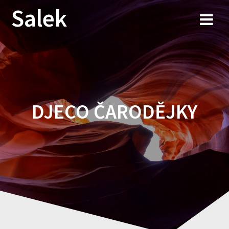
Przejdź
Salek
do
treści
DJECO ČARODĚJKY