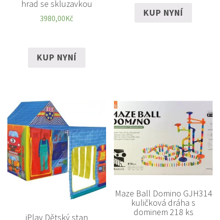
hrad se skluzavkou
KUP NYNÍ
3980,00
Kč
KUP NYNÍ
Maze Ball Domino GJH314
kuličková dráha s
dominem 218 ks
iPlay Dětský stan