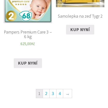
Samolepka na zeď Tygr 2
KUP NYNÍ
Pampers Premium Care 3 –
6 kg
625,00
Kč
KUP NYNÍ
1
2
3
4
→