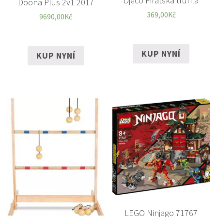
Djeco Pirátská truhla
Doona Plus 2v1 2017
369,00
Kč
9690,00
Kč
KUP NYNÍ
KUP NYNÍ
LEGO Ninjago 71767