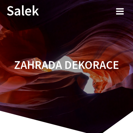
Przejdź
Salek
do
treści
ZAHRADA DEKORACE