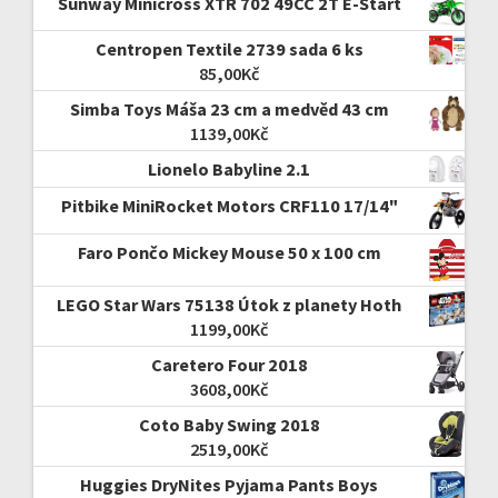
Sunway Minicross XTR 702 49CC 2T E-Start
Centropen Textile 2739 sada 6 ks
85,00
Kč
Simba Toys Máša 23 cm a medvěd 43 cm
1139,00
Kč
Lionelo Babyline 2.1
Pitbike MiniRocket Motors CRF110 17/14"
Faro Pončo Mickey Mouse 50 x 100 cm
LEGO Star Wars 75138 Útok z planety Hoth
1199,00
Kč
Caretero Four 2018
3608,00
Kč
Coto Baby Swing 2018
2519,00
Kč
Huggies DryNites Pyjama Pants Boys