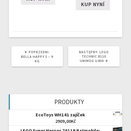
KUP NYNÍ
POPRZEDNI
NASTĘPNY
POPRZEDNI:
NASTĘPNY:
LEGO
WPIS:
WPIS:
TECHNIC 8110
BELLA HAPPY 5 – 9
UNIMOG U400
KG
PRODUKTY
EcoToys WH141 zajíček
2909,00
Kč
LEGO Super Heroes 76119 Batmobile: