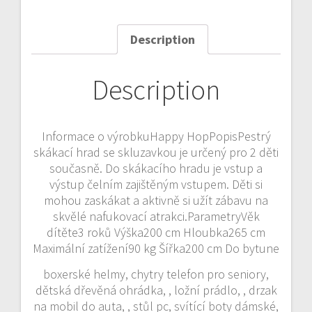
Description
Description
Informace o výrobkuHappy HopPopisPestrý
skákací hrad se skluzavkou je určený pro 2 děti
současně. Do skákacího hradu je vstup a
výstup čelním zajištěným vstupem. Děti si
mohou zaskákat a aktivně si užít zábavu na
skvělé nafukovací atrakci.ParametryVěk
dítěte3 roků Výška200 cm Hloubka265 cm
Maximální zatížení90 kg Šířka200 cm Do bytune
boxerské helmy, chytry telefon pro seniory,
dětská dřevěná ohrádka, , ložní prádlo, , drzak
na mobil do auta, , stůl pc, svítící boty dámské,