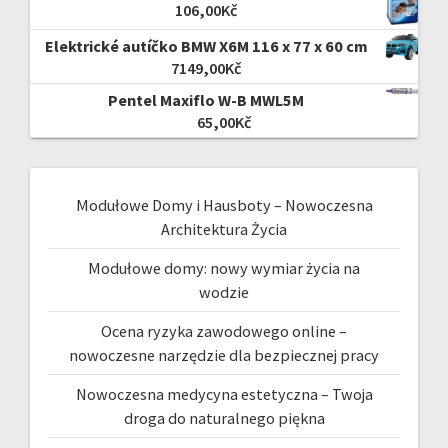
106,00
Kč
Elektrické autíčko BMW X6M 116 x 77 x 60 cm
7149,00
Kč
Pentel Maxiflo W-B MWL5M
65,00
Kč
Modułowe Domy i Hausboty – Nowoczesna
Architektura Życia
Modułowe domy: nowy wymiar życia na
wodzie
Ocena ryzyka zawodowego online –
nowoczesne narzędzie dla bezpiecznej pracy
Nowoczesna medycyna estetyczna – Twoja
droga do naturalnego piękna