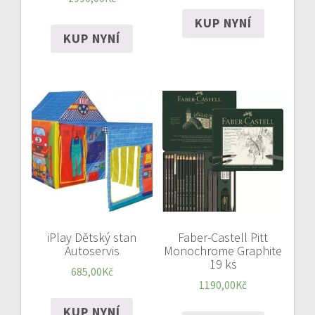
KUP NYNÍ
KUP NYNÍ
iPlay Dětský stan
Faber-Castell Pitt
Autoservis
Monochrome Graphite
19 ks
685,00
Kč
1190,00
Kč
KUP NYNÍ