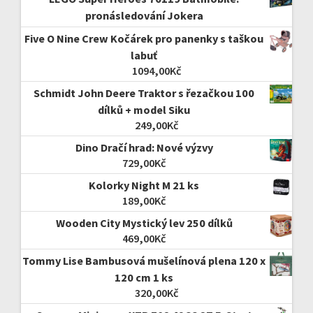
pronásledování Jokera
Five O Nine Crew Kočárek pro panenky s taškou
labuť
1094,00
Kč
Schmidt John Deere Traktor s řezačkou 100
dílků + model Siku
249,00
Kč
Dino Dračí hrad: Nové výzvy
729,00
Kč
Kolorky Night M 21 ks
189,00
Kč
Wooden City Mystický lev 250 dílků
469,00
Kč
Tommy Lise Bambusová mušelínová plena 120 x
120 cm 1 ks
320,00
Kč