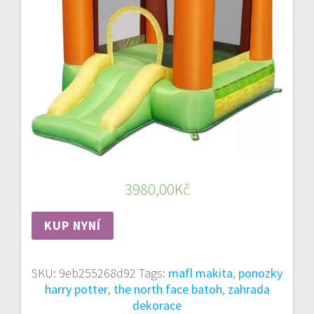
3980,00
Kč
KUP NYNÍ
SKU:
9eb255268d92
Tags:
mafl makita
,
ponozky
harry potter
,
the north face batoh
,
zahrada
dekorace