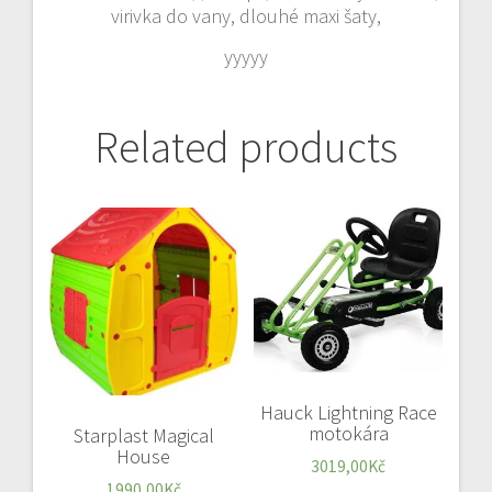
virivka do vany, dlouhé maxi šaty,
yyyyy
Related products
Hauck Lightning Race
motokára
Starplast Magical
House
3019,00
Kč
1990,00
Kč