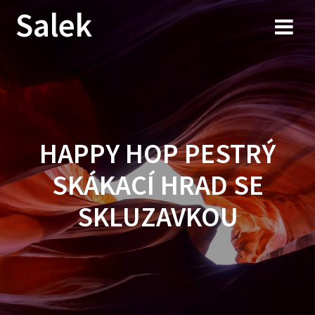
Przejdź
Salek
do
treści
HAPPY HOP PESTRÝ
SKÁKACÍ HRAD SE
SKLUZAVKOU