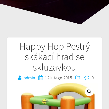
Happy Hop Pestrý
Nawigacja
skákací hrad se
wpisu
skluzavkou
admin
12 lutego 2015
0