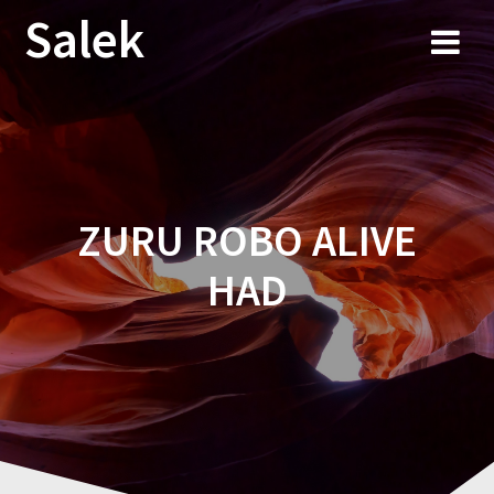
Przejdź
Salek
do
treści
ZURU ROBO ALIVE
HAD