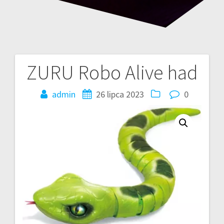
ZURU Robo Alive had
Nawigacja
wpisu
admin
26 lipca 2023
0