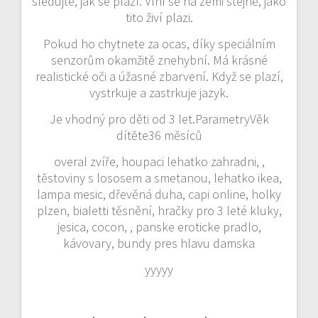
sledujte, jak se plazí. Vlní se na zemi stejně, jako
tito živí plazi.
Pokud ho chytnete za ocas, díky speciálním
senzorům okamžitě znehybní. Má krásné
realistické oči a úžasné zbarvení. Když se plazí,
vystrkuje a zastrkuje jazyk.
Je vhodný pro děti od 3 let.ParametryVěk
dítěte36 měsíců
overal zvíře, houpaci lehatko zahradni, ,
těstoviny s lososem a smetanou, lehatko ikea,
lampa mesic, dřevěná duha, capi online, holky
plzen, bialetti těsnění, hračky pro 3 leté kluky,
jesica, cocon, , panske eroticke pradlo,
kávovary, bundy pres hlavu damska
yyyyy