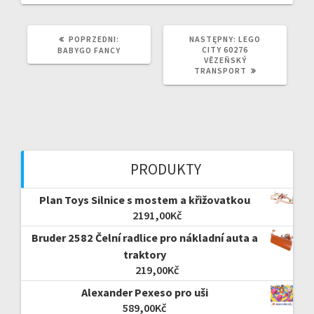
POPRZEDNI
NASTĘPNY
POPRZEDNI:
NASTĘPNY:
LEGO
WPIS:
WPIS:
CITY 60276
BABYGO FANCY
VĚZEŇSKÝ
TRANSPORT
PRODUKTY
Plan Toys Silnice s mostem a křižovatkou
2191,00
Kč
Bruder 2582 Čelní radlice pro nákladní auta a
traktory
219,00
Kč
Alexander Pexeso pro uši
589,00
Kč