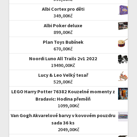
Albi Cortex pro děti
349,00
Kč
Albi Poker deluxe
899,00
Kč
Plan Toys Bubínek
670,00
Kč
Noordi Luno All Trails 2v1 2022
19490,00
Kč
Lucy & Leo Velký tesař
529,00
Kč
LEGO Harry Potter 76382 Kouzelné momenty z
Bradavic: Hodina přeměň
1099,00
Kč
Van Gogh Akvarelové barvy v kovovém pouzdru
sada 36 ks
2049,00
Kč