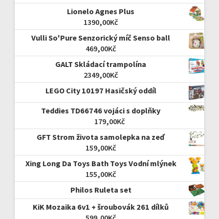
Lionelo Agnes Plus
1390,00
Kč
Vulli So'Pure Senzorický míč Senso ball
469,00
Kč
GALT Skládací trampolína
2349,00
Kč
LEGO City 10197 Hasičský oddíl
Teddies TD66746 vojáci s doplňky
179,00
Kč
GFT Strom života samolepka na zeď
159,00
Kč
Xing Long Da Toys Bath Toys Vodní mlýnek
155,00
Kč
Philos Ruleta set
KiK Mozaika 6v1 + šroubovák 261 dílků
599,00
Kč