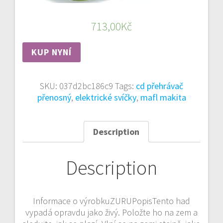
713,00
Kč
KUP NYNÍ
SKU:
037d2bc186c9
Tags:
cd přehrávač
přenosný
,
elektrické svíčky
,
mafl makita
Description
Description
Informace o výrobkuZURUPopisTento had
vypadá opravdu jako živý. Položte ho na zem a