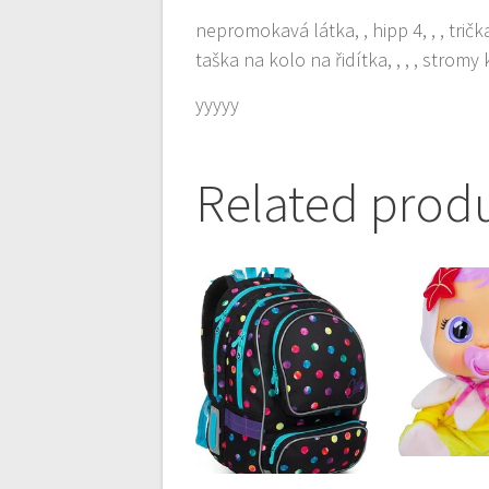
nepromokavá látka, , hipp 4, , , tr
taška na kolo na řidítka, , , , stromy
yyyyy
Related prod