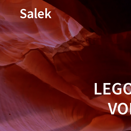
Przejdź
Salek
do
treści
LEGO
VO