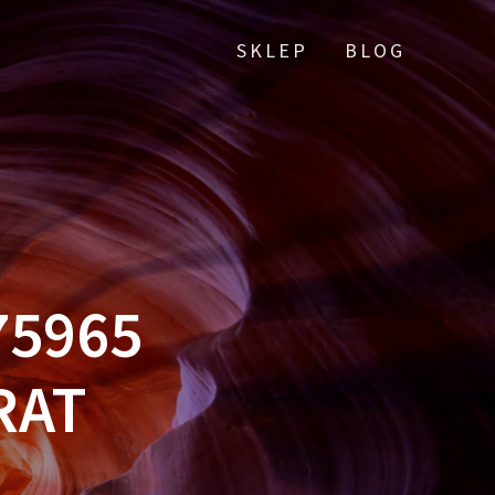
SKLEP
BLOG
75965
RAT