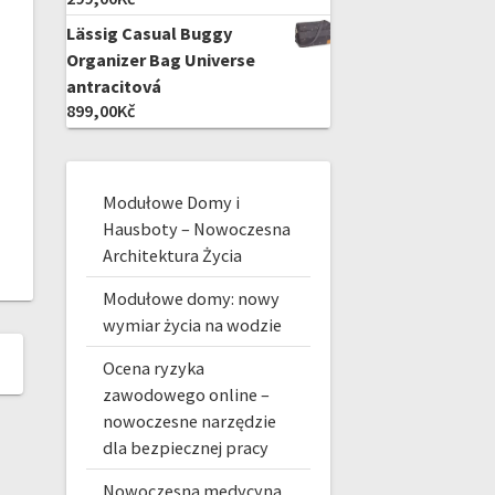
Lässig Casual Buggy
Organizer Bag Universe
antracitová
899,00
Kč
Modułowe Domy i
Hausboty – Nowoczesna
Architektura Życia
Modułowe domy: nowy
wymiar życia na wodzie
Ocena ryzyka
zawodowego online –
nowoczesne narzędzie
dla bezpiecznej pracy
Nowoczesna medycyna