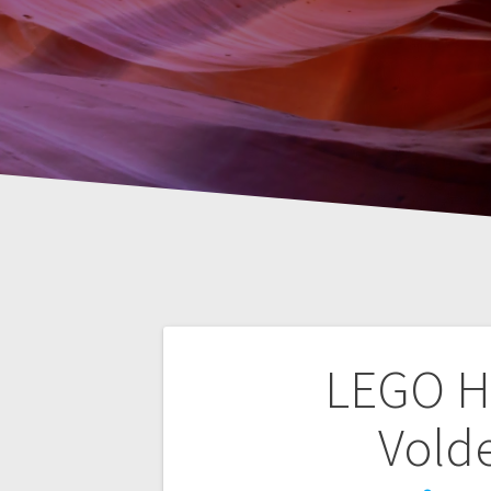
Nawigacja
LEGO Ha
wpisu
Vold