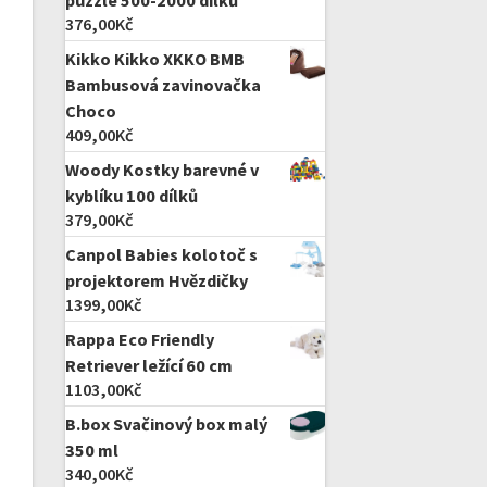
puzzle 500-2000 dílků
376,00
Kč
Kikko Kikko XKKO BMB
Bambusová zavinovačka
Choco
409,00
Kč
Woody Kostky barevné v
kyblíku 100 dílků
379,00
Kč
Canpol Babies kolotoč s
projektorem Hvězdičky
1399,00
Kč
Rappa Eco Friendly
Retriever ležící 60 cm
1103,00
Kč
B.box Svačinový box malý
350 ml
340,00
Kč