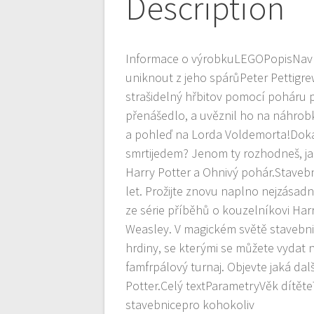
Description
Informace o výrobkuLEGOPopisNavr
uniknout z jeho spárůPeter Pettigr
strašidelný hřbitov pomocí poháru pr
přenášedlo, a uvěznil ho na náhrobk
a pohleď na Lorda Voldemorta!Dok
smrtijedem? Jenom ty rozhodneš, j
Harry Potter a Ohnivý pohár.Staveb
let. Prožijte znovu naplno nejzásad
ze série příběhů o kouzelníkovi Ha
Weasley. V magickém světě stavebni
hrdiny, se kterými se můžete vydat 
famfrpálový turnaj. Objevte jaká dal
Potter.Celý textParametryVěk dítět
stavebnicepro kohokoliv