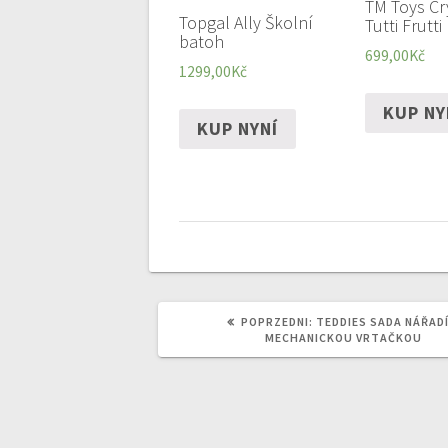
TM Toys Cr
Topgal Ally Školní
Tutti Frutti
batoh
699,00
Kč
1299,00
Kč
KUP NY
KUP NYNÍ
POPRZEDNI
POPRZEDNI:
TEDDIES SADA NÁŘADÍ
WPIS:
MECHANICKOU VRTAČKOU