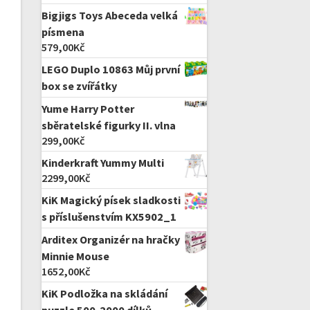
Bigjigs Toys Abeceda velká
písmena
579,00
Kč
LEGO Duplo 10863 Můj první
box se zvířátky
Yume Harry Potter
sběratelské figurky II. vlna
299,00
Kč
Kinderkraft Yummy Multi
2299,00
Kč
KiK Magický písek sladkosti
s příslušenstvím KX5902_1
Arditex Organizér na hračky
Minnie Mouse
1652,00
Kč
KiK Podložka na skládání