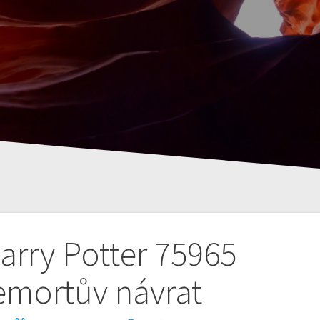
rry Potter 75965
emortův návrat