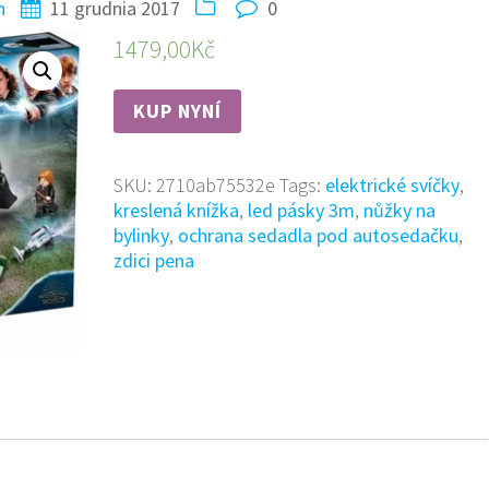
n
11 grudnia 2017
0
1479,00
Kč
KUP NYNÍ
SKU:
2710ab75532e
Tags:
elektrické svíčky
,
kreslená knížka
,
led pásky 3m
,
nůžky na
bylinky
,
ochrana sedadla pod autosedačku
,
zdici pena