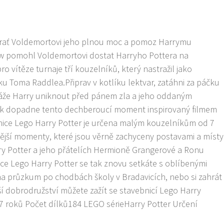
ať Voldemortovi jeho plnou moc a pomoz Harrymu
ew pomohl Voldemortovi dostat Harryho Pottera na
o vítěze turnaje tří kouzelníků, který nastražil jako
u Toma Raddlea.Připrav v kotlíku lektvar, zatáhni za páčku
áže Harry uniknout před pánem zla a jeho oddaným
ak dopadne tento dechberoucí moment inspirovaný filmem
nice Lego Harry Potter je určena malým kouzelníkům od 7
nější momenty, které jsou věrně zachyceny postavami a místy
rry Potter a jeho přátelích Hermioně Grangerové a Ronu
ce Lego Harry Potter se tak znovu setkáte s oblíbenými
na průzkum po chodbách školy v Bradavicích, nebo si zahrát
ší dobrodružství můžete zažít se stavebnicí Lego Harry
e7 roků Počet dílků184 LEGO sérieHarry Potter Určení