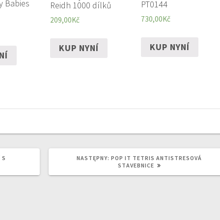
y Babies
PT0144
Reidh 1000 dílků
730,00
Kč
209,00
Kč
KUP NYNÍ
KUP NYNÍ
NÍ
NASTĘPNY
 S
NASTĘPNY:
POP IT TETRIS ANTISTRESOVÁ
WPIS:
STAVEBNICE