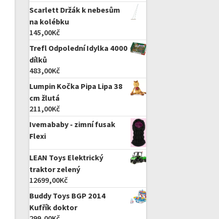
Scarlett Držák k nebesům
na kolébku
145,00
Kč
Trefl Odpolední Idylka 4000
dílků
483,00
Kč
Lumpin Kočka Pipa Lipa 38
cm žlutá
211,00
Kč
Ivemababy - zimní fusak
Flexi
LEAN Toys Elektrický
traktor zelený
12699,00
Kč
Buddy Toys BGP 2014
Kufřík doktor
299,00
Kč