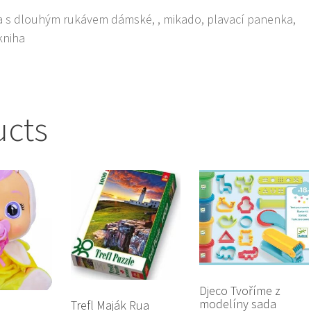
ička s dlouhým rukávem dámské, , mikado, plavací panenka,
 kniha
ucts
Djeco Tvoříme z
modelíny sada
Trefl Maják Rua