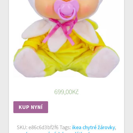
699,00
Kč
KUP NYNÍ
SKU:
e86c6d3bf2f6
Tags:
ikea chytré žárovky
,