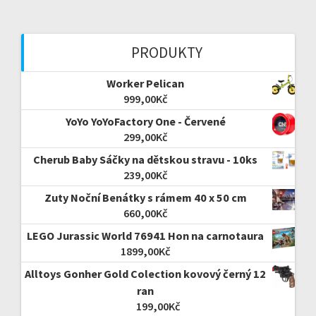
PRODUKTY
Worker Pelican
999,00
Kč
YoYo YoYoFactory One - Červené
299,00
Kč
Cherub Baby Sáčky na dětskou stravu - 10ks
239,00
Kč
Zuty Noční Benátky s rámem 40 x 50 cm
660,00
Kč
LEGO Jurassic World 76941 Hon na carnotaura
1899,00
Kč
Alltoys Gonher Gold Colection kovový černý 12
ran
199,00
Kč