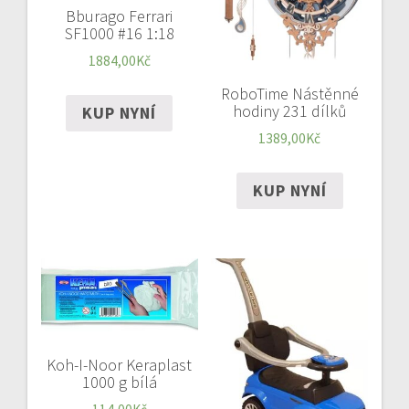
Bburago Ferrari
SF1000 #16 1:18
1884,00
Kč
RoboTime Nástěnné
hodiny 231 dílků
KUP NYNÍ
1389,00
Kč
KUP NYNÍ
Koh-I-Noor Keraplast
1000 g bílá