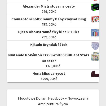
Alexander Mistr slova na cesty
249,00
Kč
Clementoni Soft Clemmy Baby Playset Bing
439,00
Kč
Djeco Oboustranné fixy klasik 10 ks
299,00
Kč
Kikadu Bryndák šátek
Nintendo Pokémon TCG SWSH09 Brilliant Stars
Booster
148,00
Kč
Nuna Mixx carrycot
6299,00
Kč
Modułowe Domy i Hausboty – Nowoczesna
Architektura Życia