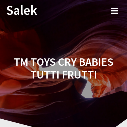
Przejdź
Salek
do
treści
TM TOYS CRY BABIES
TUTTI FRUTTI