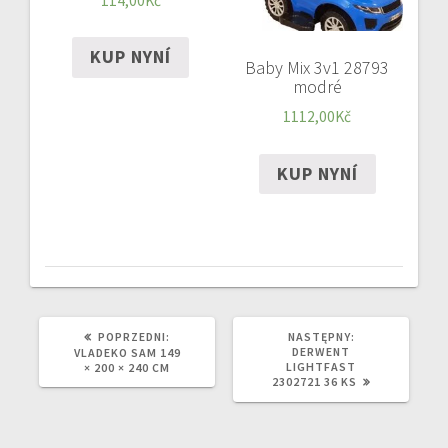
114,00
Kč
KUP NYNÍ
Baby Mix 3v1 28793
modré
1112,00
Kč
KUP NYNÍ
POPRZEDNI
NASTĘPNY
POPRZEDNI:
NASTĘPNY:
WPIS:
WPIS:
DERWENT
VLADEKO SAM 149
LIGHTFAST
× 200 × 240 CM
2302721 36 KS