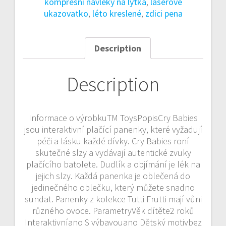
kompresní návleky na lýtka
,
laserove
ukazovatko
,
léto kreslené
,
zdici pena
Description
Description
Informace o výrobkuTM ToysPopisCry Babies
jsou interaktivní plačící panenky, které vyžadují
péči a lásku každé dívky. Cry Babies roní
skutečné slzy a vydávají autentické zvuky
plačícího batolete. Dudlík a objímání je lék na
jejich slzy. Každá panenka je oblečená do
jedinečného oblečku, který můžete snadno
sundat. Panenky z kolekce Tutti Frutti mají vůni
různého ovoce. ParametryVěk dítěte2 roků
Interaktivníano S výbavouano Dětský motivbez