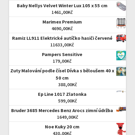
Baby Nellys Velvet Winter Lux 105 x 55 cm
1461,00
Kč
Marimex Premium
4690,00
Kč
Ramiz LL911 Elektrické autíčko hasiči červené
11633,00
Kč
Pampers Sensitive
179,00
Kč
Zuty Malování podle čísel Dívka s běloušem 40 x
50 cm
388,00
Kč
Ep Line 1017 Zlatonka
599,00
Kč
Bruder 3685 Mercedes Benz Arocs zimní údržba
1649,00
Kč
Noe Kuky 20 cm
430,00
Kč