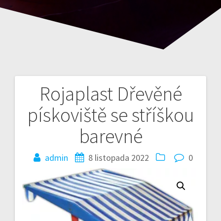
Rojaplast Dřevěné
Nawigacja
pískoviště se stříškou
wpisu
barevné
admin
8 listopada 2022
0