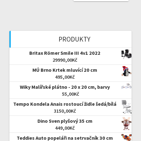
PRODUKTY
Britax Römer Smile III 4v1 2022
29990,00
Kč
MÚ Brno Krtek mluvící 20 cm
495,00
Kč
Wiky Malířské plátno - 20 x 20 cm, barvy
55,00
Kč
Tempo Kondela Anais rostoucí židle šedá/bílá
3150,00
Kč
Dino Sven plyšový 35 cm
449,00
Kč
Teddies Auto popeláři na setrvačník 30 cm