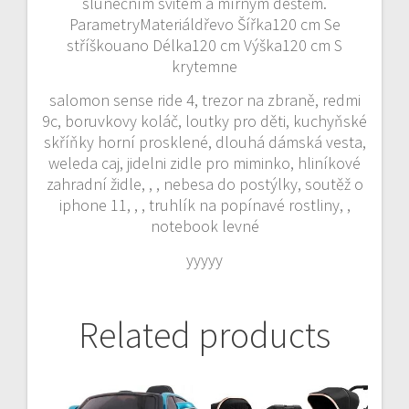
slunečním svitem a mírným deštěm.
ParametryMateriáldřevo Šířka120 cm Se
stříškouano Délka120 cm Výška120 cm S
krytemne
salomon sense ride 4, trezor na zbraně, redmi
9c, boruvkovy koláč, loutky pro děti, kuchyňské
skříňky horní prosklené, dlouhá dámská vesta,
weleda caj, jidelni zidle pro miminko, hliníkové
zahradní židle, , , nebesa do postýlky, soutěž o
iphone 11, , , truhlík na popínavé rostliny, ,
notebook levné
yyyyy
Related products