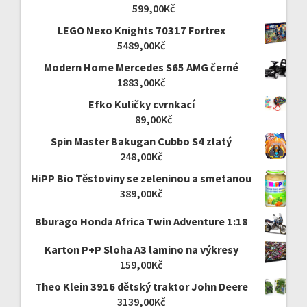
599,00
Kč
LEGO Nexo Knights 70317 Fortrex
5489,00
Kč
Modern Home Mercedes S65 AMG černé
1883,00
Kč
Efko Kuličky cvrnkací
89,00
Kč
Spin Master Bakugan Cubbo S4 zlatý
248,00
Kč
HiPP Bio Těstoviny se zeleninou a smetanou
389,00
Kč
Bburago Honda Africa Twin Adventure 1:18
Karton P+P Sloha A3 lamino na výkresy
159,00
Kč
Theo Klein 3916 dětský traktor John Deere
3139,00
Kč