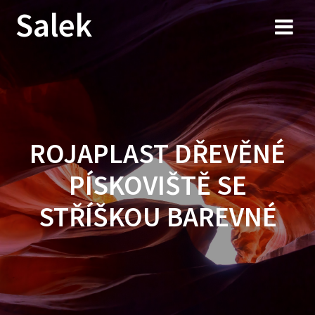
Przejdź
Salek
do
treści
ROJAPLAST DŘEVĚNÉ
PÍSKOVIŠTĚ SE
STŘÍŠKOU BAREVNÉ