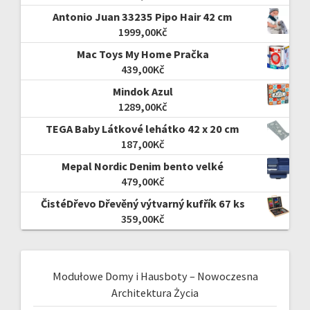
Antonio Juan 33235 Pipo Hair 42 cm
1999,00
Kč
Mac Toys My Home Pračka
439,00
Kč
Mindok Azul
1289,00
Kč
TEGA Baby Látkové lehátko 42 x 20 cm
187,00
Kč
Mepal Nordic Denim bento velké
479,00
Kč
ČistéDřevo Dřevěný výtvarný kufřík 67 ks
359,00
Kč
Modułowe Domy i Hausboty – Nowoczesna
Architektura Życia