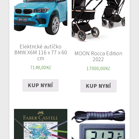
Elektrické autíčko
BMW X6M 116 x 77 x 60
MOON Rocca Edition
cm
2022
7149,00
Kč
17000,00
Kč
KUP NYNÍ
KUP NYNÍ