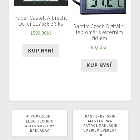
Faber-Castell Albrecht
Dürer 117536 36 ks
Santim Czech Digitální
teploměr s externím
1599,00
Kč
čidlem
90,00
Kč
KUP NYNÍ
KUP NYNÍ
POPRZEDNI
NASTĘPNY
POPRZEDNI:
NASTĘPNY:
SPIN
WPIS:
WPIS:
MASTER PAW
LEGO TECHNIC
PATROL ZÁKLADNÍ
42116 SMYKOVÝ
VOZIDLO EVEREST
NAKLADAČ