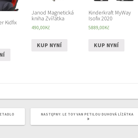
Janod Magnetická
Kinderkraft MyWay
kniha Zvířátka
Isofix 2020
r Kidfix
490,00
Kč
5889,00
Kč
KUP NYNÍ
KUP NYNÍ
NÍ
NASTĘPNY
LETADLO
NASTĘPNY:
LE TOY VAN PETILOU DUHOVÁ LÍZÁTKA
WPIS: