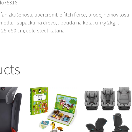
slo75316
ofan zkušenosti, abercrombie fitch fierce, prodej nemovitosti
moda, , stipacka na drevo, , bouda na kola, cinky 2kg, ,
 25 x 50 cm, cold steel katana
ucts