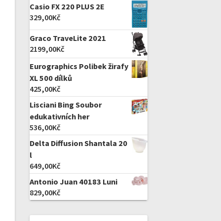
Casio FX 220 PLUS 2E
329,00
Kč
Graco TraveLite 2021
2199,00
Kč
Eurographics Polibek žirafy
XL 500 dílků
425,00
Kč
Lisciani Bing Soubor
edukativních her
536,00
Kč
Delta Diffusion Shantala 20
l
649,00
Kč
Antonio Juan 40183 Luni
829,00
Kč