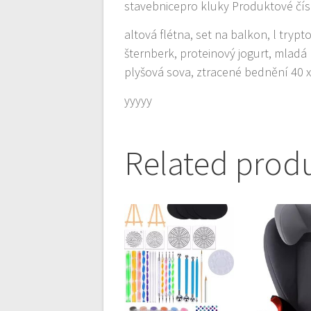
stavebnicepro kluky Produktové čí
altová flétna, set na balkon, l trypt
šternberk, proteinový jogurt, mladá 
plyšová sova, ztracené bednění 40 x
yyyyy
Related prod