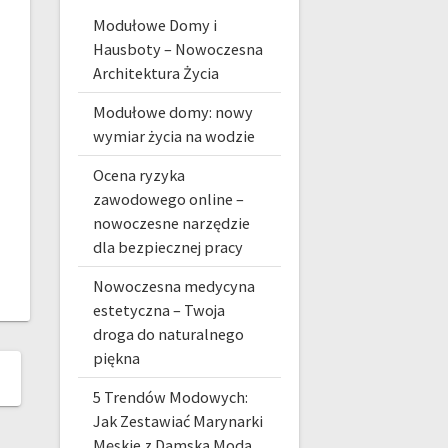
Modułowe Domy i
Hausboty – Nowoczesna
Architektura Życia
Modułowe domy: nowy
wymiar życia na wodzie
Ocena ryzyka
zawodowego online –
nowoczesne narzędzie
dla bezpiecznej pracy
Nowoczesna medycyna
estetyczna – Twoja
droga do naturalnego
piękna
5 Trendów Modowych:
Jak Zestawiać Marynarki
Męskie z Damską Modą