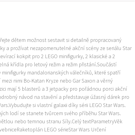
jte dětem možnost sestavit si detailně propracovaný
y a prožívat nezapomenutelné akční scény ze seriálu Star
vírací kokpit pro 2 LEGO minifigurky, 2 klasické a 2
ná křídla pro letový režim a režim přistání.Součástí
 minifigurky mandalorianských válečníků, které spatří
í mezi nimi Bo-Katan Kryze nebo Gar Saxon a věrný
ci mají 5 blasterů a 3 jetpacky pro pořádnou porci akční
odrobný návod na stavění a představuje úžasný dárek pro
ars.Vybudujte si vlastní galaxii díky sérii LEGO Star Wars.
ých lodí se stanete tvůrcem svého příběhu Star Wars.
světlou nebo temnou stranu Síly.Celý textParametryVěk
avebniceRaketoplán LEGO sérieStar Wars Určení