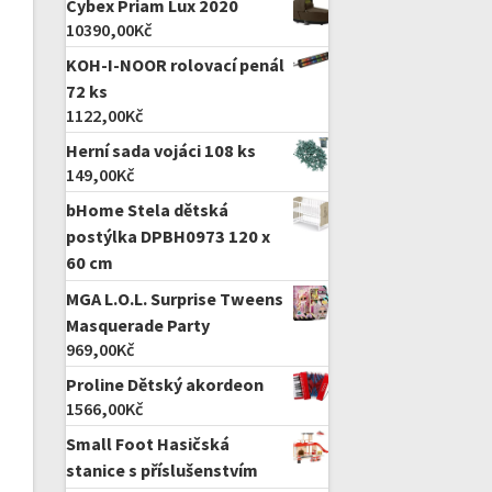
Cybex Priam Lux 2020
10390,00
Kč
KOH-I-NOOR rolovací penál
72 ks
1122,00
Kč
Herní sada vojáci 108 ks
149,00
Kč
bHome Stela dětská
postýlka DPBH0973 120 x
60 cm
MGA L.O.L. Surprise Tweens
Masquerade Party
969,00
Kč
Proline Dětský akordeon
1566,00
Kč
Small Foot Hasičská
stanice s příslušenstvím