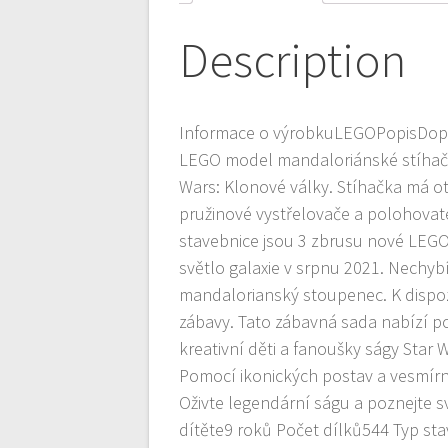
Description
Informace o výrobkuLEGOPopisDopře
LEGO model mandaloriánské stíhačk
Wars: Klonové války. Stíhačka má ote
pružinové vystřelovače a polohovatel
stavebnice jsou 3 zbrusu nové LEGO
světlo galaxie v srpnu 2021. Nechyb
mandalorianský stoupenec. K dispozi
zábavy. Tato zábavná sada nabízí p
kreativní děti a fanoušky ságy Star W
Pomocí ikonických postav a vesmírn
Oživte legendární ságu a poznejte 
dítěte9 roků Počet dílků544 Typ st