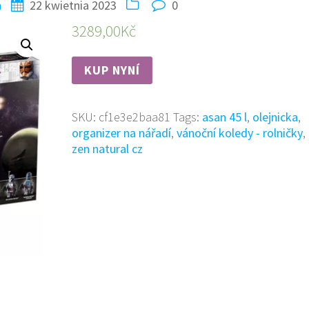
n
22 kwietnia 2023
0
3289,00
Kč
KUP NYNÍ
SKU:
cf1e3e2baa81
Tags:
asan 45 l
,
olejnicka
,
organizer na nářadí
,
vánoční koledy - rolničky
,
zen natural cz