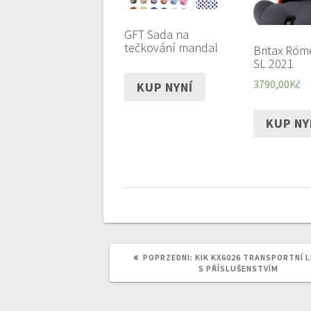
GFT Sada na
tečkování mandal
Britax Röme
SL 2021
3790,00
Kč
KUP NYNÍ
KUP NY
POPRZEDNI
POPRZEDNI:
KIK KX6026 TRANSPORTNÍ 
WPIS:
S PŘÍSLUŠENSTVÍM