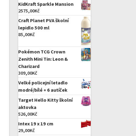
KidKraft Sparkle Mansion
2575,00
Kč
Craft Planet PVA školní
lepidlo 500 ml
85,00
Kč
Pokémon TCG Crown
Zenith Mini Tin: Leon &
Charizard
309,00
Kč
Velké policejní letadlo
modré/bílé + 6 autíček
Target Hello Kitty školní
aktovka
526,00
Kč
Intex 19 x 19 cm
29,00
Kč