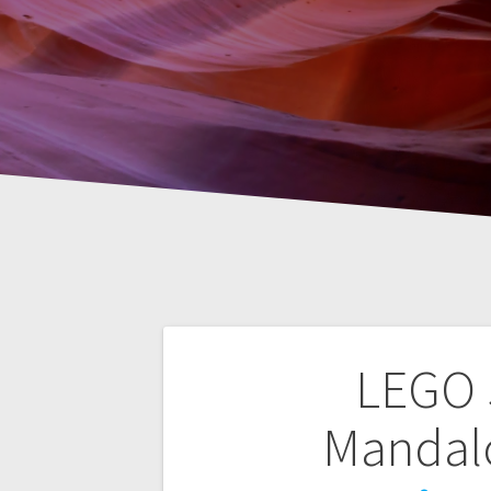
Nawigacja
LEGO 
wpisu
Mandalo