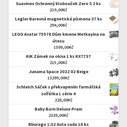
Suavinex Ochranný klobouček Zero S 2 ks
219,00
Kč
Legler Barevná magnetická písmena 37 ks
294,00
Kč
LEGO Avatar 75578 Dům kmene Metkayina na
útesu
1599,00
Kč
KiK Zámek na okna 1 ks KX7737
215,00
Kč
Junama Space 2022 02 Beige
13299,00
Kč
Schleich Sáček s překvapením farmářská
zvířátka L série 4
228,00
Kč
Baby Born Deluxe Pram
2329,00
Kč
Bburago 1:32 Auta sada 18 ks