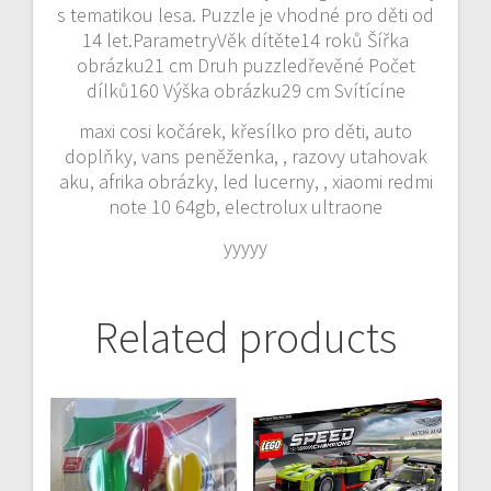
s tematikou lesa. Puzzle je vhodné pro děti od
14 let.ParametryVěk dítěte14 roků Šířka
obrázku21 cm Druh puzzledřevěné Počet
dílků160 Výška obrázku29 cm Svítícíne
maxi cosi kočárek, křesílko pro děti, auto
doplňky, vans peněženka, , razovy utahovak
aku, afrika obrázky, led lucerny, , xiaomi redmi
note 10 64gb, electrolux ultraone
yyyyy
Related products