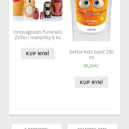
Innovagoods Funimals
Zvířecí matrjošky 6 ks
Dettol Kids bavič 250
KUP NYNÍ
ml
86,00
Kč
KUP NYNÍ
POPRZEDNI
NASTĘPNY