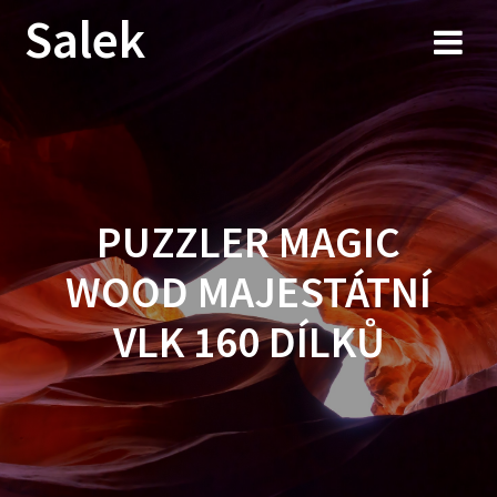
Przejdź
Salek
do
treści
PUZZLER MAGIC
WOOD MAJESTÁTNÍ
VLK 160 DÍLKŮ