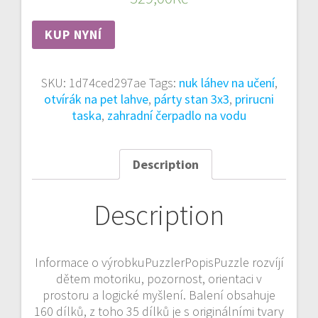
KUP NYNÍ
SKU:
1d74ced297ae
Tags:
nuk láhev na učení
,
otvírák na pet lahve
,
párty stan 3x3
,
prirucni
taska
,
zahradní čerpadlo na vodu
Description
Description
Informace o výrobkuPuzzlerPopisPuzzle rozvíjí
dětem motoriku, pozornost, orientaci v
prostoru a logické myšlení. Balení obsahuje
160 dílků, z toho 35 dílků je s originálními tvary