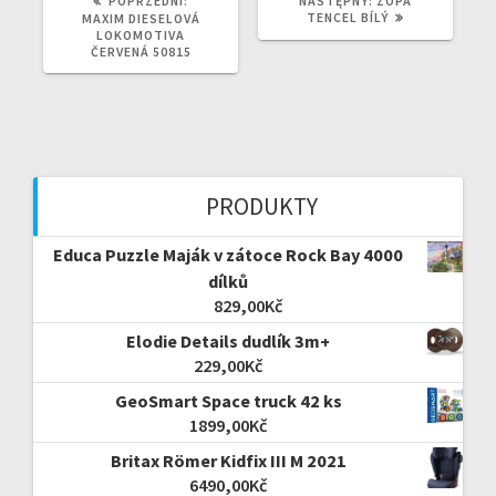
POPRZEDNI:
NASTĘPNY:
ZOPA
WPIS:
WPIS:
TENCEL BÍLÝ
MAXIM DIESELOVÁ
LOKOMOTIVA
ČERVENÁ 50815
PRODUKTY
Educa Puzzle Maják v zátoce Rock Bay 4000
dílků
829,00
Kč
Elodie Details dudlík 3m+
229,00
Kč
GeoSmart Space truck 42 ks
1899,00
Kč
Britax Römer Kidfix III M 2021
6490,00
Kč