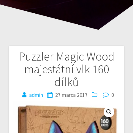
Puzzler Magic Wood
Nawigacja
majestátní vlk 160
wpisu
dílků
admin
27 marca 2017
0