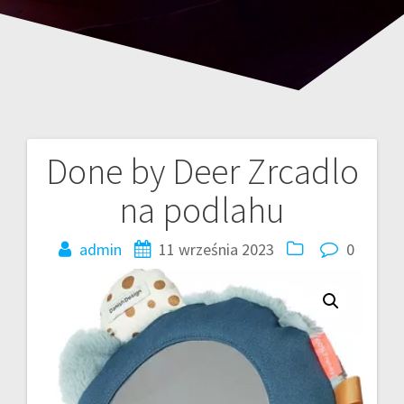
Done by Deer Zrcadlo
Nawigacja
na podlahu
wpisu
admin
11 września 2023
0