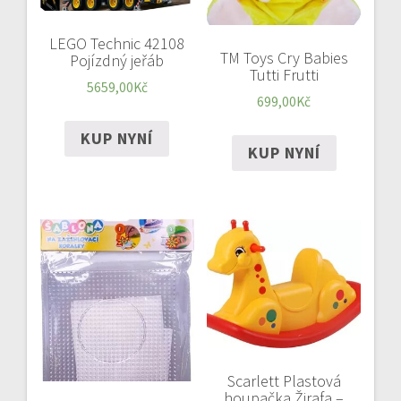
LEGO Technic 42108
TM Toys Cry Babies
Pojízdný jeřáb
Tutti Frutti
5659,00
Kč
699,00
Kč
KUP NYNÍ
KUP NYNÍ
Scarlett Plastová
houpačka Žirafa –