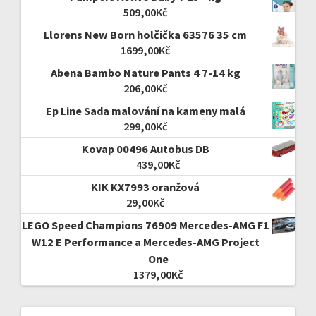
509,00
Kč
Llorens New Born holčička 63576 35 cm
1699,00
Kč
Abena Bambo Nature Pants 4 7-14 kg
206,00
Kč
Ep Line Sada malování na kameny malá
299,00
Kč
Kovap 00496 Autobus DB
439,00
Kč
KIK KX7993 oranžová
29,00
Kč
LEGO Speed Champions 76909 Mercedes-AMG F1
W12 E Performance a Mercedes-AMG Project
One
1379,00
Kč