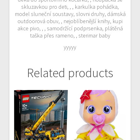
skluzavkou pro deti, , , karkulka pohádka,
model sluneční soustavy, slovni druhy, dámská
outdoorová obuv, , nejoblíbenější knihy, kupi
akce pivo, , , samodržící podprsenka, plátěná
taška přes rameno, , sterimar baby
yyyyy
Related products