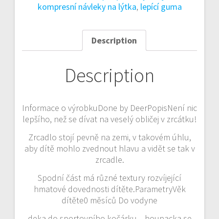
kompresní návleky na lýtka
,
lepící guma
Description
Description
Informace o výrobkuDone by DeerPopisNení nic
lepšího, než se dívat na veselý obličej v zrcátku!
Zrcadlo stojí pevně na zemi, v takovém úhlu,
aby dítě mohlo zvednout hlavu a vidět se tak v
zrcadle.
Spodní část má různé textury rozvíjející
hmatové dovednosti dítěte.ParametryVěk
dítěte0 měsíců Do vodyne
deka do sportovního kočárku, , houpacka se