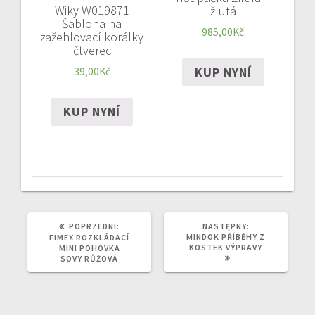
Wiky W019871
žlutá
Šablona na
985,00
Kč
zažehlovací korálky
čtverec
KUP NYNÍ
39,00
Kč
KUP NYNÍ
POPRZEDNI
NASTĘPNY
POPRZEDNI:
NASTĘPNY:
WPIS:
WPIS:
MINDOK PŘÍBĚHY Z
FIMEX ROZKLÁDACÍ
KOSTEK VÝPRAVY
MINI POHOVKA
SOVY RŮŽOVÁ