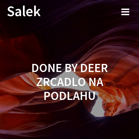
Przejdź
Salek
do
treści
DONE BY DEER
ZRCADLO NA
PODLAHU