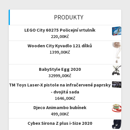
PRODUKTY
LEGO City 60275 Policejní vrtulník
220,00
Kč
Wooden City Kyvadlo 121 dílků
1399,00
Kč
BabyStyle Egg 2020
32999,00
Kč
TM Toys Laser-X pistole na infračervené paprsky
- dvojitá sada
1646,00
Kč
Djeco Animambo bubínek
499,00
Kč
Cybex Sirona Z plus i-Size 2020