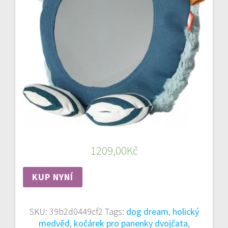
1209,00
Kč
KUP NYNÍ
SKU:
39b2d0449cf2
Tags:
dog dream
,
holický
medvěd
,
kočárek pro panenky dvojčata
,