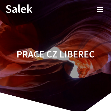
Przejdź
Salek
do
treści
PRACE CZ LIBEREC