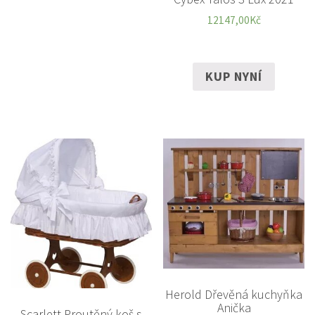
12147,00
Kč
KUP NYNÍ
Herold Dřevěná kuchyňka
Anička
Scarlett Proutěný koš s