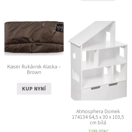
Kaiser Rukávnik Alaska –
Brown
KUP NYNÍ
Atmosphera Domek
174134 64,5 x 30 x 103,5
cm bílá
3299,00
Kč