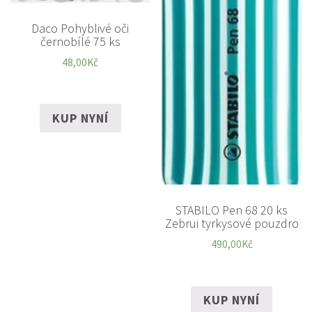
Daco Pohyblivé oči
černobílé 75 ks
48,00
Kč
KUP NYNÍ
STABILO Pen 68 20 ks
Zebrui tyrkysové pouzdro
490,00
Kč
KUP NYNÍ