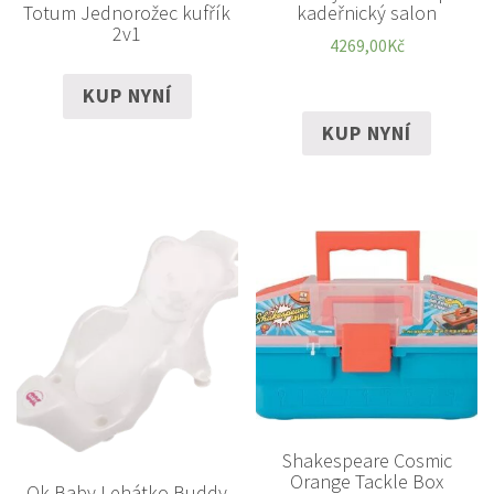
kadeřnický salon
Totum Jednorožec kufřík
2v1
4269,00
Kč
KUP NYNÍ
KUP NYNÍ
Shakespeare Cosmic
Orange Tackle Box
Ok Baby Lehátko Buddy