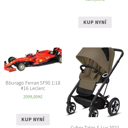
KUP NYNÍ
Bburago Ferrari SF90 1:18
#16 Leclerc
2099,00
Kč
KUP NYNÍ
Cybex Talos S Lux 2021