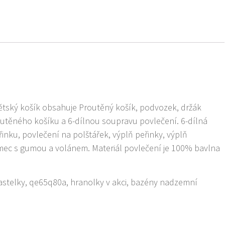
tský košík obsahuje Proutěný košík, podvozek, držák
utěného košíku a 6-dílnou soupravu povlečení. 6-dílná
nku, povlečení na polštářek, výplň peřinky, výplň
ímec s gumou a volánem. Materiál povlečení je 100% bavlna
pastelky, qe65q80a, hranolky v akci, bazény nadzemní