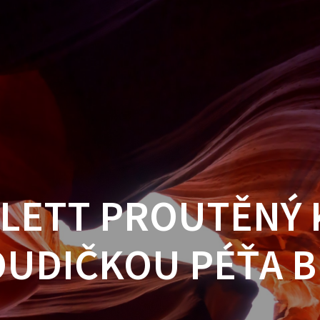
LETT PROUTĚNÝ 
UDIČKOU PÉŤA B