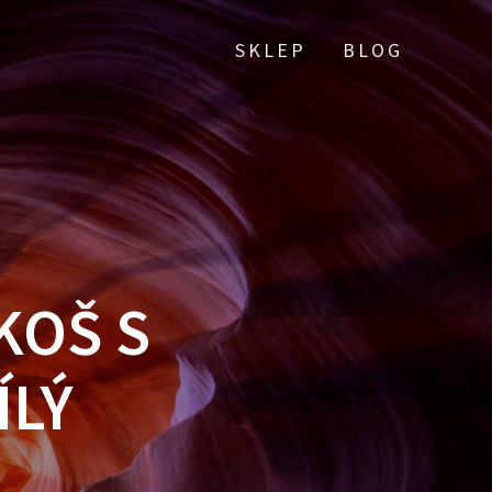
SKLEP
BLOG
KOŠ S
ÍLÝ