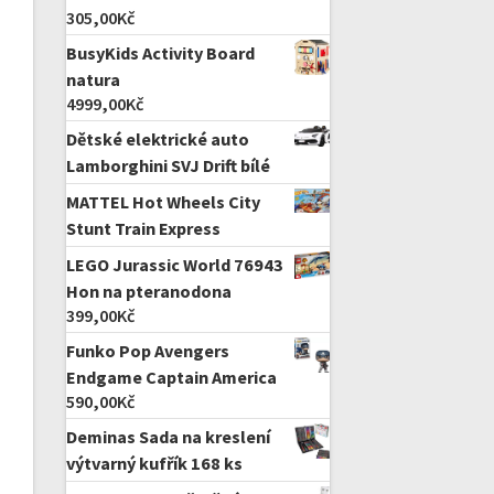
305,00
Kč
BusyKids Activity Board
natura
4999,00
Kč
Dětské elektrické auto
Lamborghini SVJ Drift bílé
MATTEL Hot Wheels City
Stunt Train Express
LEGO Jurassic World 76943
Hon na pteranodona
399,00
Kč
Funko Pop Avengers
Endgame Captain America
590,00
Kč
Deminas Sada na kreslení
výtvarný kufřík 168 ks