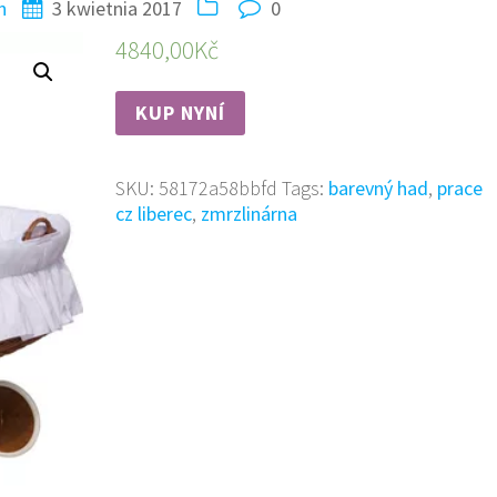
n
3 kwietnia 2017
0
4840,00
Kč
KUP NYNÍ
SKU:
58172a58bbfd
Tags:
barevný had
,
prace
cz liberec
,
zmrzlinárna