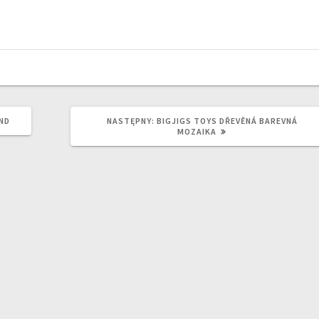
NASTĘPNY
ND
NASTĘPNY:
BIGJIGS TOYS DŘEVĚNÁ BAREVNÁ
WPIS:
MOZAIKA