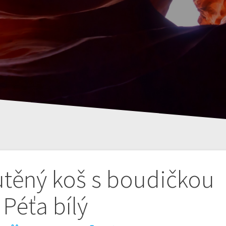
utěný koš s boudičkou
Péťa bílý