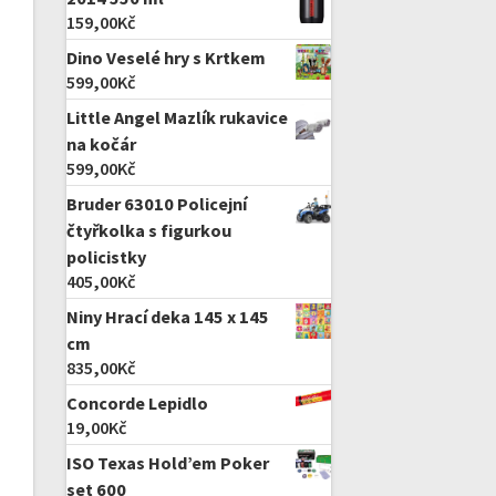
159,00
Kč
Dino Veselé hry s Krtkem
599,00
Kč
Little Angel Mazlík rukavice
na kočár
599,00
Kč
Bruder 63010 Policejní
čtyřkolka s figurkou
policistky
405,00
Kč
Niny Hrací deka 145 x 145
cm
835,00
Kč
Concorde Lepidlo
19,00
Kč
ISO Texas Hold’em Poker
set 600