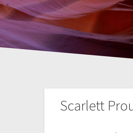
Nawigacja
Scarlett Pro
wpisu