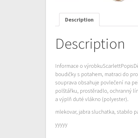
Description
Description
Informace o výrobkuScarlettPopisDě
boudičky s potahem, matraci do pro
souprava obsahuje povlečení na peři
polštářku, prostěradlo, ochranný l
a výplň duté vlákno (polyester).
mlekovar, jabra sluchatka, stabilo 
yyyyy