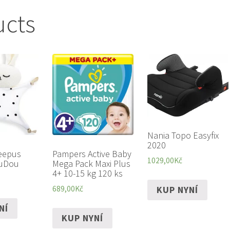
ucts
Nania Topo Easyfix
2020
eepus
Pampers Active Baby
1029,00
Kč
uDou
Mega Pack Maxi Plus
4+ 10-15 kg 120 ks
KUP NYNÍ
689,00
Kč
NÍ
KUP NYNÍ