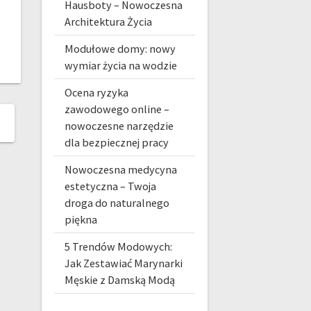
Hausboty – Nowoczesna
Architektura Życia
Modułowe domy: nowy
wymiar życia na wodzie
Ocena ryzyka
zawodowego online –
nowoczesne narzędzie
dla bezpiecznej pracy
Nowoczesna medycyna
estetyczna – Twoja
droga do naturalnego
piękna
5 Trendów Modowych:
Jak Zestawiać Marynarki
Męskie z Damską Modą