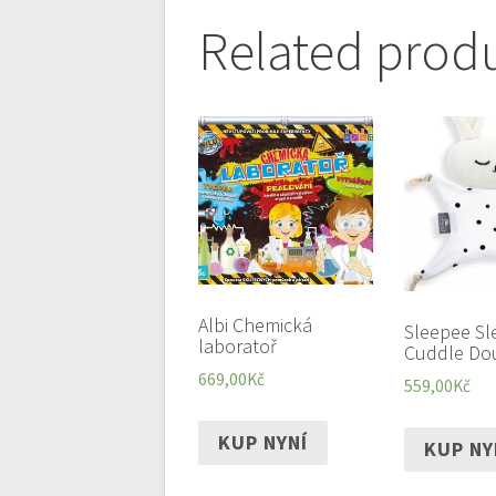
Related prod
Albi Chemická
Sleepee Sl
laboratoř
Cuddle Do
669,00
Kč
559,00
Kč
KUP NYNÍ
KUP NY