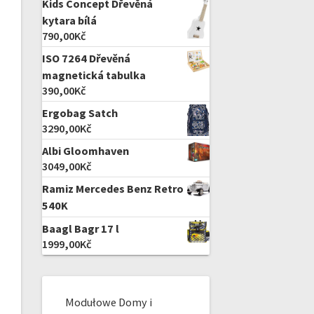
Kids Concept Dřevěná
kytara bílá
790,00
Kč
ISO 7264 Dřevěná
magnetická tabulka
390,00
Kč
Ergobag Satch
3290,00
Kč
Albi Gloomhaven
3049,00
Kč
Ramiz Mercedes Benz Retro
540K
Baagl Bagr 17 l
1999,00
Kč
Modułowe Domy i