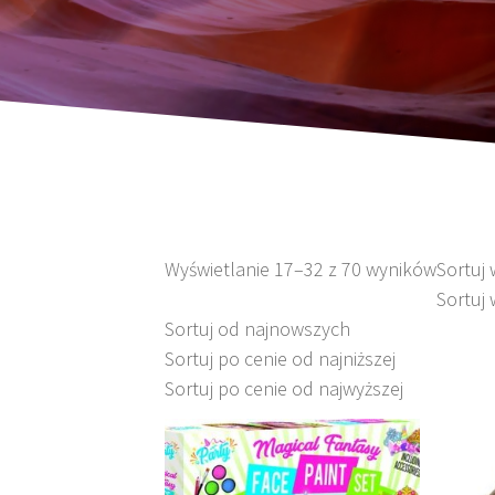
Wyświetlanie 17–32 z 70 wyników
Sortuj
Sortuj 
Sortuj od najnowszych
Sortuj po cenie od najniższej
Sortuj po cenie od najwyższej