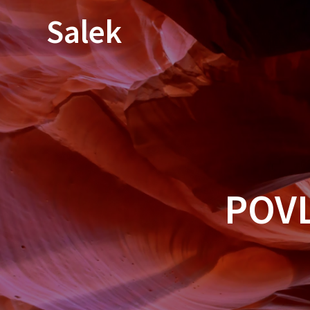
Przejdź
Salek
do
treści
POVL