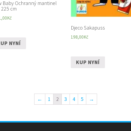
 Baby Ochranný mantinel
 225 cm
1,00
Kč
Djeco Sakapuss
198,00
Kč
UP NYNÍ
KUP NYNÍ
←
1
2
3
4
5
→