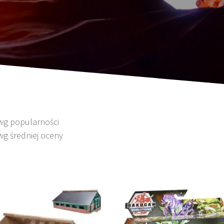
 wg popularności
wg średniej oceny