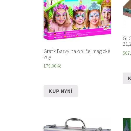
GLO
21,
Grafix Barvy na obličej magické
507
víly
179,00
Kč
K
KUP NYNÍ