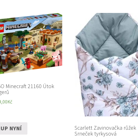
O Minecraft 21160 Útok
agerů
9,00
Kč
Scarlett Zavinovačka růžek
UP NYNÍ
Srneček tyrkysová