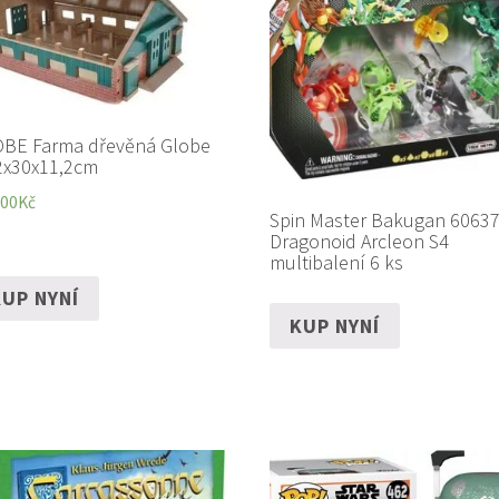
BE Farma dřevěná Globe
2x30x11,2cm
,00
Kč
Spin Master Bakugan 6063
Dragonoid Arcleon S4
multibalení 6 ks
UP NYNÍ
KUP NYNÍ