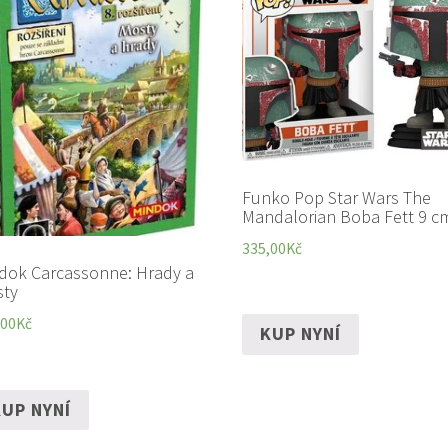
Funko Pop Star Wars The
Mandalorian Boba Fett 9 c
335,00
Kč
dok Carcassonne: Hrady a
ty
,00
Kč
KUP NYNÍ
UP NYNÍ