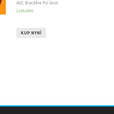
ADC Blackfire Psí život
1169,00
Kč
KUP NYNÍ