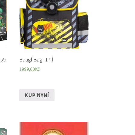
759
Baagl Bagr 17 l
1999,00
Kč
KUP NYNÍ