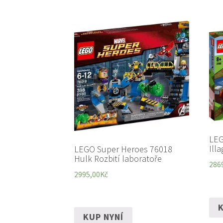
LEG
Ill
LEGO Super Heroes 76018
Hulk Rozbití laboratoře
286
2995,00
Kč
K
KUP NYNÍ