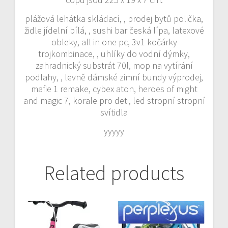
plážová lehátka skládací, , prodej bytů polička,
židle jídelní bílá, , sushi bar česká lípa, latexové
obleky, all in one pc, 3v1 kočárky
trojkombinace, , uhlíky do vodní dýmky,
zahradnický substrát 70l, mop na vytírání
podlahy, , levně dámské zimní bundy výprodej,
mafie 1 remake, cybex aton, heroes of might
and magic 7, korale pro deti, led stropní stropní
svítidla
yyyyy
Related products