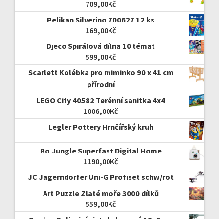
709,00
Kč
Pelikan Silverino 700627 12 ks
169,00
Kč
Djeco Spirálová dílna 10 témat
599,00
Kč
Scarlett Kolébka pro miminko 90 x 41 cm
přírodní
LEGO City 40582 Terénní sanitka 4x4
1006,00
Kč
Legler Pottery Hrnčířský kruh
Bo Jungle Superfast Digital Home
1190,00
Kč
JC Jägerndorfer Uni-G Profiset schw/rot
Art Puzzle Zlaté moře 3000 dílků
559,00
Kč