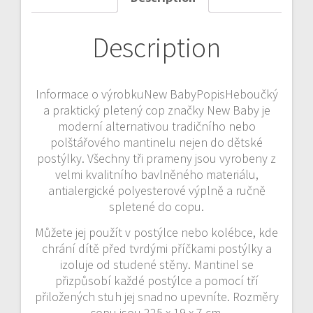
Description
Informace o výrobkuNew BabyPopisHeboučký
a praktický pletený cop značky New Baby je
moderní alternativou tradičního nebo
polštářového mantinelu nejen do dětské
postýlky. Všechny tři prameny jsou vyrobeny z
velmi kvalitního bavlněného materiálu,
antialergické polyesterové výplně a ručně
spletené do copu.
Můžete jej použít v postýlce nebo kolébce, kde
chrání dítě před tvrdými příčkami postýlky a
izoluje od studené stěny. Mantinel se
přizpůsobí každé postýlce a pomocí tří
přiložených stuh jej snadno upevníte. Rozměry
copu jsou 225 x 19 x 7 cm.