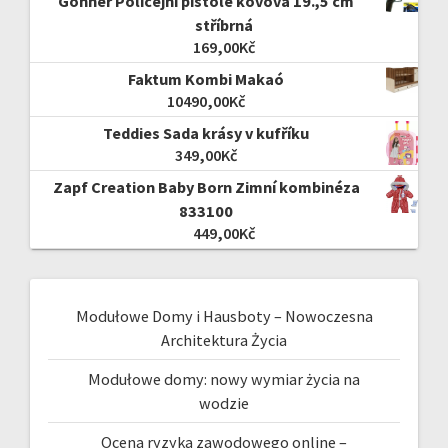
Gonher Policejní pistole kovová 19.,5 cm
stříbrná
169,00
Kč
Faktum Kombi Makaó
10490,00
Kč
Teddies Sada krásy v kufříku
349,00
Kč
Zapf Creation Baby Born Zimní kombinéza
833100
449,00
Kč
Modułowe Domy i Hausboty – Nowoczesna
Architektura Życia
Modułowe domy: nowy wymiar życia na
wodzie
Ocena ryzyka zawodowego online –