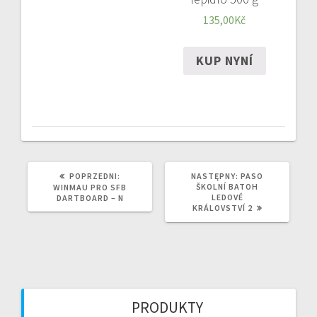
135,00
Kč
KUP NYNÍ
POPRZEDNI
NASTĘPNY
POPRZEDNI:
NASTĘPNY:
PASO
WPIS:
WPIS:
ŠKOLNÍ BATOH
WINMAU PRO SFB
LEDOVÉ
DARTBOARD – N
KRÁLOVSTVÍ 2
PRODUKTY