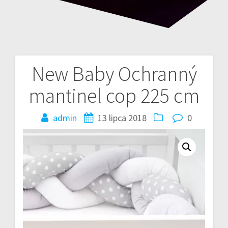
New Baby Ochranný
Nawigacja
mantinel cop 225 cm
wpisu
admin
13 lipca 2018
0