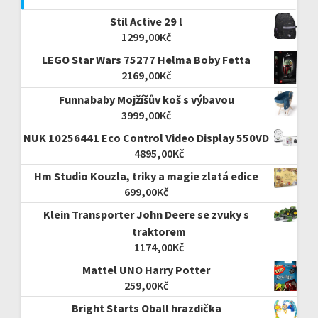
Stil Active 29 l
1299,00
Kč
LEGO Star Wars 75277 Helma Boby Fetta
2169,00
Kč
Funnababy Mojžíšův koš s výbavou
3999,00
Kč
NUK 10256441 Eco Control Video Display 550VD
4895,00
Kč
Hm Studio Kouzla, triky a magie zlatá edice
699,00
Kč
Klein Transporter John Deere se zvuky s
traktorem
1174,00
Kč
Mattel UNO Harry Potter
259,00
Kč
Bright Starts Oball hrazdička