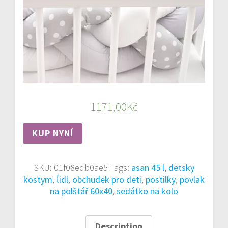
1171,00
Kč
KUP NYNÍ
SKU:
01f08edb0ae5
Tags:
asan 45 l
,
detsky
kostym
,
ĺidl
,
obchudek pro deti
,
postilky
,
povlak
na polštář 60x40
,
sedátko na kolo
Description