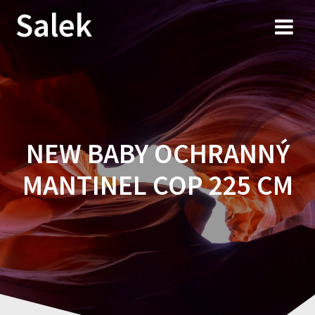
Przejdź
Salek
do
treści
NEW BABY OCHRANNÝ
MANTINEL COP 225 CM