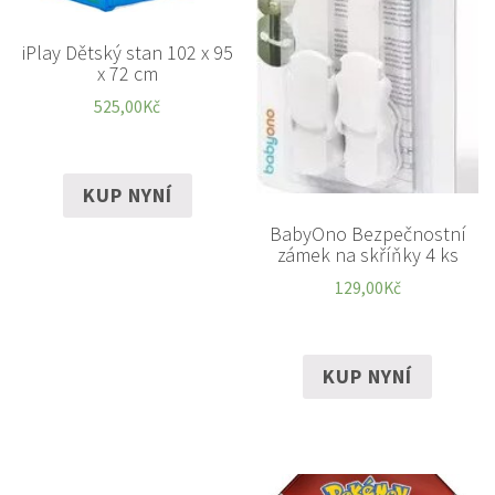
iPlay Dětský stan 102 x 95
x 72 cm
525,00
Kč
KUP NYNÍ
BabyOno Bezpečnostní
zámek na skříňky 4 ks
129,00
Kč
KUP NYNÍ