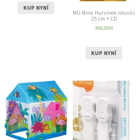
KUP NYNÍ
MÚ Brno Hurvínek mluvící
25 cm + CD
368,00
Kč
KUP NYNÍ