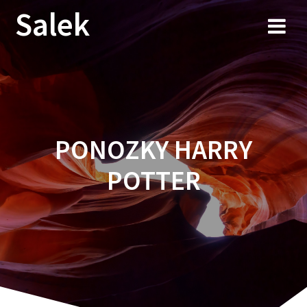
Przejdź
Salek
do
treści
PONOZKY HARRY
POTTER