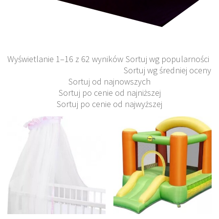
Wyświetlanie 1–16 z 62 wyników
Sortuj wg popularności
Sortuj wg średniej oceny
Sortuj od najnowszych
Sortuj po cenie od najniższej
Sortuj po cenie od najwyższej