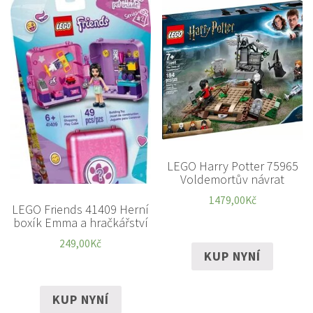
LEGO Harry Potter 75965
Voldemortův návrat
1479,00
Kč
LEGO Friends 41409 Herní
boxík Emma a hračkářství
249,00
Kč
KUP NYNÍ
KUP NYNÍ