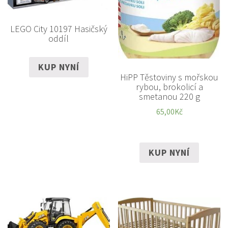
LEGO City 10197 Hasičský
oddíl
KUP NYNÍ
HiPP Těstoviny s mořskou
rybou, brokolicí a
smetanou 220 g
65,00
Kč
KUP NYNÍ