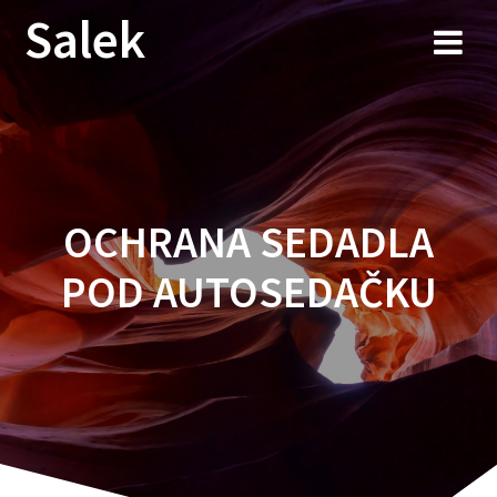
Przejdź
Salek
do
treści
OCHRANA SEDADLA
POD AUTOSEDAČKU