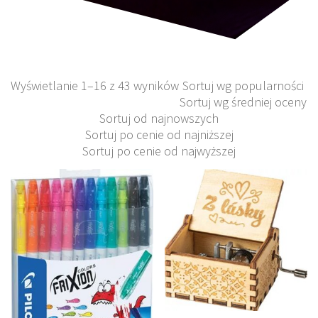
Wyświetlanie 1–16 z 43 wyników
Sortuj wg popularności
Sortuj wg średniej oceny
Sortuj od najnowszych
Sortuj po cenie od najniższej
Sortuj po cenie od najwyższej