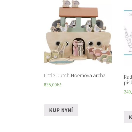
Little Dutch Noemova archa
Rad
pís
835,00
Kč
249
KUP NYNÍ
K