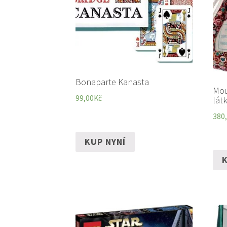
Bonaparte Kanasta
Mou
99,00
Kč
lát
380
KUP NYNÍ
K