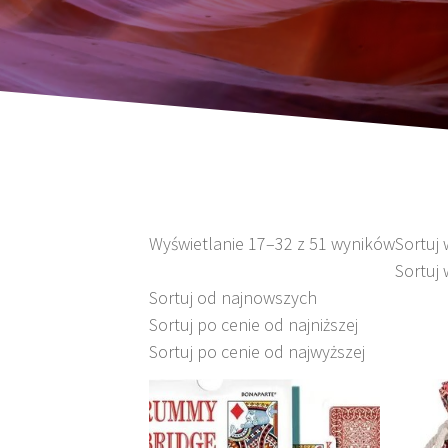
Wyświetlanie 17–32 z 51 wyników
Sortuj
Sortuj 
Sortuj od najnowszych
Sortuj po cenie od najniższej
Sortuj po cenie od najwyższej