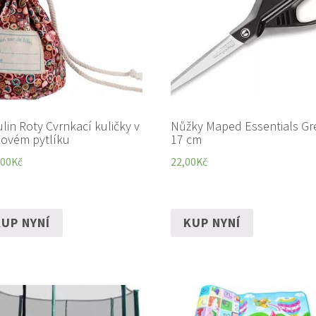
lin Roty Cvrnkací kuličky v
Nůžky Maped Essentials Gr
kovém pytlíku
17 cm
,00
Kč
22,00
Kč
UP NYNÍ
KUP NYNÍ