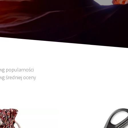
 wg popularności
wg średniej oceny