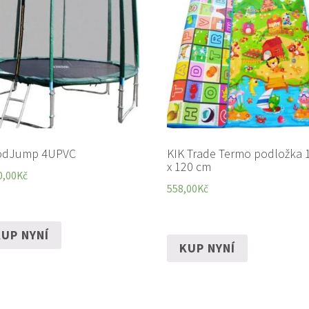
odJump 4UPVC
KIK Trade Termo podložka 
x 120 cm
0,00
Kč
558,00
Kč
UP NYNÍ
KUP NYNÍ