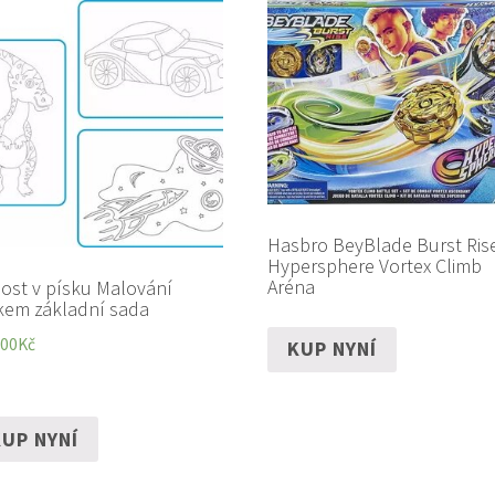
Hasbro BeyBlade Burst Ris
Hypersphere Vortex Climb
Aréna
ost v písku Malování
kem základní sada
,00
Kč
KUP NYNÍ
UP NYNÍ