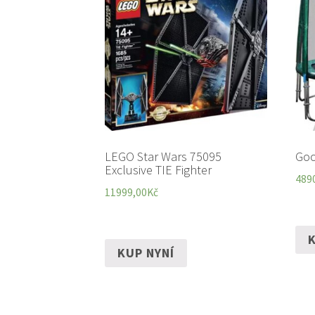
LEGO Star Wars 75095
Go
Exclusive TIE Fighter
489
11999,00
Kč
K
KUP NYNÍ