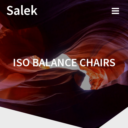
Przejdź
Salek
do
treści
ISO BALANCE CHAIRS