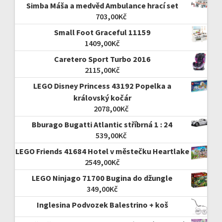
Simba Máša a medvěd Ambulance hrací set
703,00
Kč
Small Foot Graceful 11159
1409,00
Kč
Caretero Sport Turbo 2016
2115,00
Kč
LEGO Disney Princess 43192 Popelka a
královský kočár
2078,00
Kč
Bburago Bugatti Atlantic stříbrná 1 : 24
539,00
Kč
LEGO Friends 41684 Hotel v městečku Heartlake
2549,00
Kč
LEGO Ninjago 71700 Bugina do džungle
349,00
Kč
Inglesina Podvozek Balestrino + koš