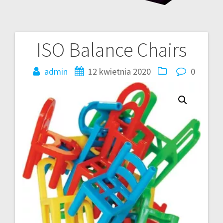
ISO Balance Chairs
Nawigacja
wpisu
admin
12 kwietnia 2020
0