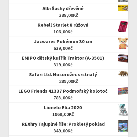
Albi Šachy dřevěné
388,00
Kč
Rebell Starlet 8 růžová
106,00
Kč
Jazwares Pokémon 30 cm
639,00
Kč
EMIPO dětský kufřík Traktor (A-3501)
319,00
Kč
Safari Ltd. Nosorožec srstnatý
289,00
Kč
LEGO Friends 41337 Podmořský kolotoč
783,00
Kč
Lionelo Elia 2020
1969,00
Kč
REXhry Tajuplné říše: Prokletý poklad
349,00
Kč