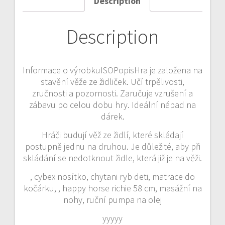
Description
Description
Informace o výrobkuISOPopisHra je založena na
stavění věže ze židliček. Učí trpělivosti,
zručnosti a pozornosti. Zaručuje vzrušení a
zábavu po celou dobu hry. Ideální nápad na
dárek.
Hráči budují věž ze židlí, které skládají
postupně jednu na druhou. Je důležité, aby při
skládání se nedotknout židle, která již je na věži.
, cybex nosítko, chytani ryb deti, matrace do
kočárku, , happy horse richie 58 cm, masážní na
nohy, ruční pumpa na olej
yyyyy