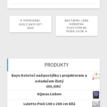
POPRZEDNI
NASTĘPNY
POPRZEDNI:
NASTĘPNY:
LENA
WPIS:
WPIS:
KONVIČKA
JOOLZ DAY3 SET
PLASTOVÁ NA
2019
PÍSEK 14 CM
PRODUKTY
Bayo Kolotoč nad postýlku s projektorem a
ovladačem žlutý
689,00
Kč
XQmax Lisbon
Luletto Pioli 100 x 200 cm bílá