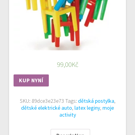
99,00
Kč
KUP NYNÍ
SKU:
89dce3e23e73
Tags:
dětská postylka
,
dětské elektrické auto
,
latex leginy
,
moje
activity