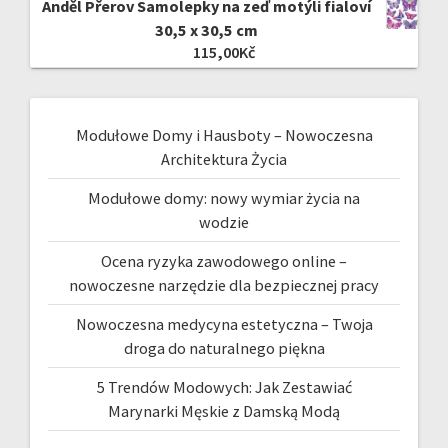
Anděl Přerov Samolepky na zeď motýli fialoví
30,5 x 30,5 cm
115,00
Kč
Modułowe Domy i Hausboty – Nowoczesna
Architektura Życia
Modułowe domy: nowy wymiar życia na
wodzie
Ocena ryzyka zawodowego online –
nowoczesne narzędzie dla bezpiecznej pracy
Nowoczesna medycyna estetyczna – Twoja
droga do naturalnego piękna
5 Trendów Modowych: Jak Zestawiać
Marynarki Męskie z Damską Modą