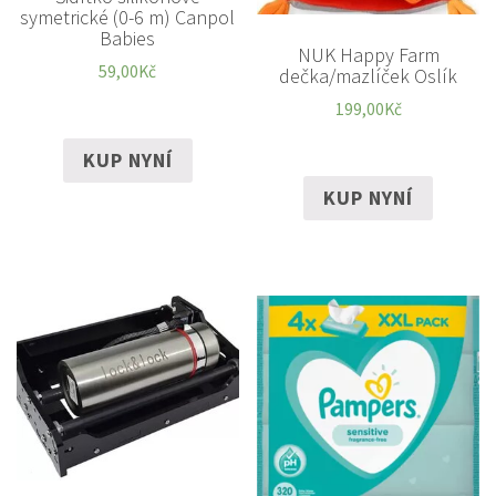
symetrické (0-6 m) Canpol
Babies
NUK Happy Farm
59,00
Kč
dečka/mazlíček Oslík
199,00
Kč
KUP NYNÍ
KUP NYNÍ