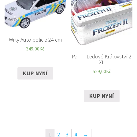
Wiky Auto policie 24 cm
349,00
Kč
Panini Ledové Království 2
XL
529,00
Kč
KUP NYNÍ
KUP NYNÍ
1
2
3
4
→