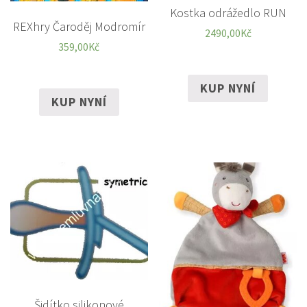
Kostka odrážedlo RUN
REXhry Čaroděj Modromír
2490,00
Kč
359,00
Kč
KUP NYNÍ
KUP NYNÍ
Šidítko silikonové