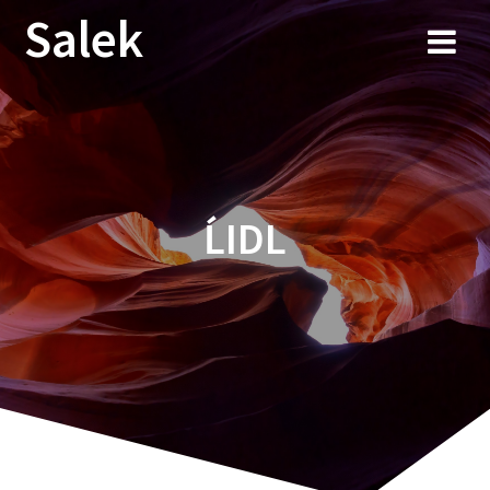
Przejdź
Salek
do
treści
ĹIDL