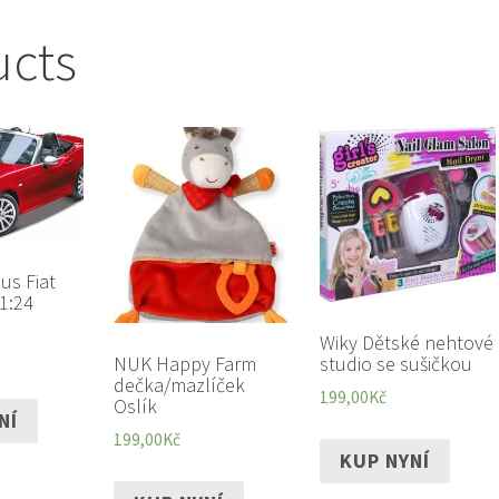
ucts
us Fiat
1:24
Wiky Dětské nehtové
NUK Happy Farm
studio se sušičkou
dečka/mazlíček
199,00
Kč
Oslík
NÍ
199,00
Kč
KUP NYNÍ