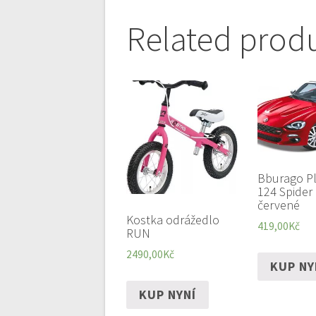
Related prod
Bburago Pl
124 Spider 
červené
Kostka odrážedlo
419,00
Kč
RUN
2490,00
Kč
KUP NY
KUP NYNÍ