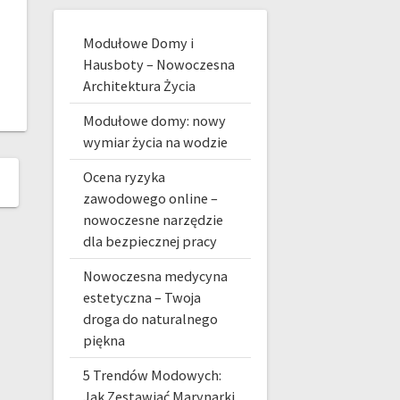
Modułowe Domy i
Hausboty – Nowoczesna
Architektura Życia
Modułowe domy: nowy
wymiar życia na wodzie
Ocena ryzyka
zawodowego online –
nowoczesne narzędzie
dla bezpiecznej pracy
Nowoczesna medycyna
estetyczna – Twoja
droga do naturalnego
piękna
5 Trendów Modowych:
Jak Zestawiać Marynarki