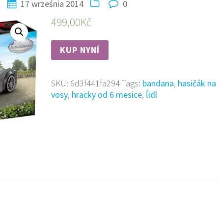
n
17 września 2014
0
499,00
Kč
KUP NYNÍ
SKU:
6d3f441fa294
Tags:
bandana
,
hasičák na
vosy
,
hracky od 6 mesice
,
ĺidl