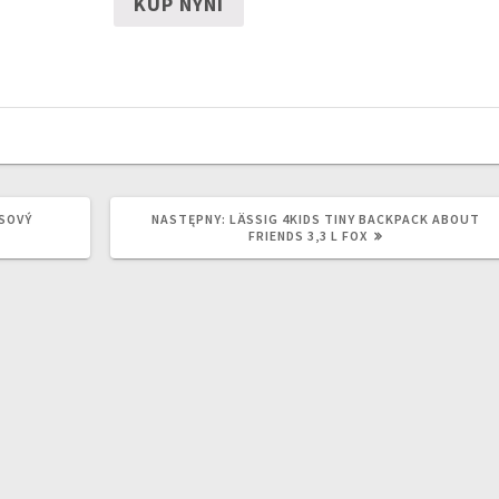
KUP NYNÍ
NASTĘPNY
SOVÝ
NASTĘPNY:
LÄSSIG 4KIDS TINY BACKPACK ABOUT
WPIS:
FRIENDS 3,3 L FOX