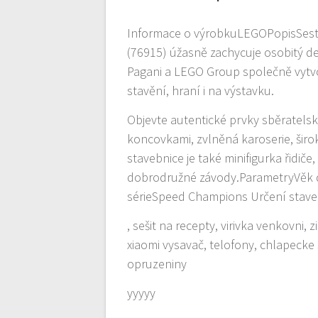
Informace o výrobkuLEGOPopisSest
(76915) úžasně zachycuje osobitý d
Pagani a LEGO Group společně vytvo
stavění, hraní i na výstavku.
Objevte autentické prvky sběratels
koncovkami, zvlněná karoserie, šir
stavebnice je také minifigurka řidiče
dobrodružné závody.ParametryVěk d
sérieSpeed Champions Určení stave
, sešit na recepty, virivka venkovni, 
xiaomi vysavač, telofony, chlapecke
opruzeniny
yyyyy