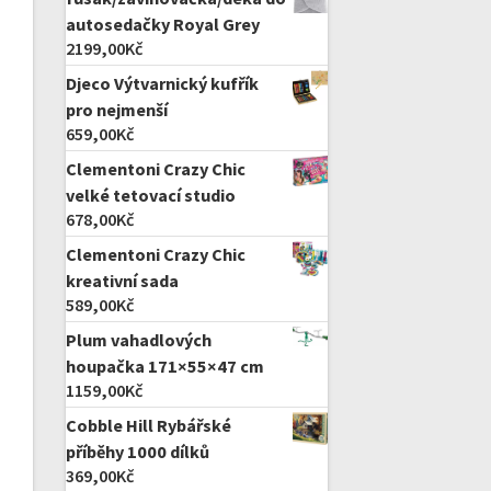
autosedačky Royal Grey
2199,00
Kč
Djeco Výtvarnický kufřík
pro nejmenší
659,00
Kč
Clementoni Crazy Chic
velké tetovací studio
678,00
Kč
Clementoni Crazy Chic
kreativní sada
589,00
Kč
Plum vahadlových
houpačka 171×55×47 cm
1159,00
Kč
Cobble Hill Rybářské
příběhy 1000 dílků
369,00
Kč