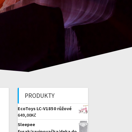
PRODUKTY
EcoToys LC-V1850 růžové
649,00
Kč
Sleepee
fusak/zavinovačka/deka do