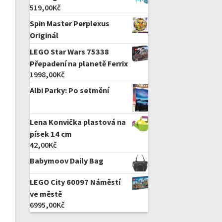
519,00
Kč
Spin Master Perplexus
Originál
LEGO Star Wars 75338
Přepadení na planetě Ferrix
1998,00
Kč
Albi Parky: Po setmění
Lena Konvička plastová na
písek 14 cm
42,00
Kč
Babymoov Daily Bag
LEGO City 60097 Náměstí
ve městě
6995,00
Kč