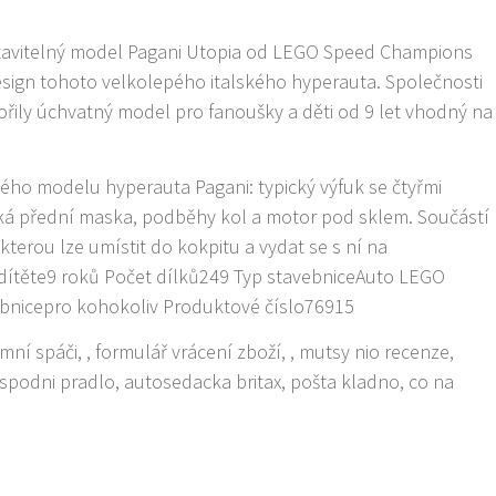
avitelný model Pagani Utopia od LEGO Speed Champions
esign tohoto velkolepého italského hyperauta. Společnosti
řily úchvatný model pro fanoušky a děti od 9 let vhodný na
kého modelu hyperauta Pagani: typický výfuk se čtyřmi
oká přední maska, podběhy kol a motor pod sklem. Součástí
, kterou lze umístit do kokpitu a vydat se s ní na
ítěte9 roků Počet dílků249 Typ stavebniceAuto LEGO
bnicepro kohokoliv Produktové číslo76915
zimní spáči, , formulář vrácení zboží, , mutsy nio recenze,
 spodni pradlo, autosedacka britax, pošta kladno, co na