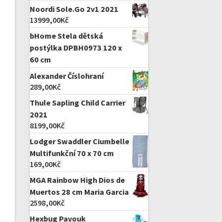
Noordi Sole.Go 2v1 2021
13999,00
Kč
bHome Stela dětská
postýlka DPBH0973 120 x
60 cm
Alexander Číslohraní
289,00
Kč
Thule Sapling Child Carrier
2021
8199,00
Kč
Lodger Swaddler Ciumbelle
Multifunkční 70 x 70 cm
169,00
Kč
MGA Rainbow High Dios de
Muertos 28 cm Maria Garcia
2598,00
Kč
Hexbug Pavouk