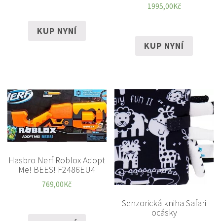
1995,00
Kč
KUP NYNÍ
KUP NYNÍ
Hasbro Nerf Roblox Adopt
Me! BEES! F2486EU4
769,00
Kč
Senzorická kniha Safari
ocásky