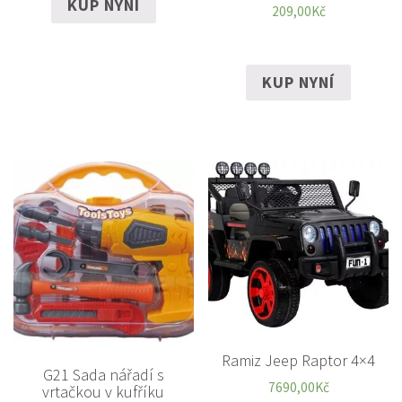
KUP NYNÍ
209,00
Kč
KUP NYNÍ
Ramiz Jeep Raptor 4×4
G21 Sada nářadí s
7690,00
Kč
vrtačkou v kufříku