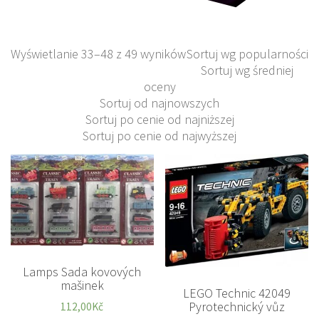
Wyświetlanie 33–48 z 49 wyników
Sortuj wg popularności
Sortuj wg średniej
oceny
Sortuj od najnowszych
Sortuj po cenie od najniższej
Sortuj po cenie od najwyższej
Lamps Sada kovových
mašinek
LEGO Technic 42049
Pyrotechnický vůz
112,00
Kč