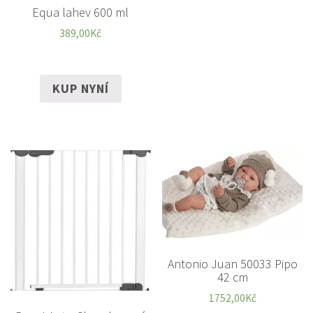
Equa lahev 600 ml
389,00
Kč
KUP NYNÍ
Antonio Juan 50033 Pipo
42 cm
1752,00
Kč