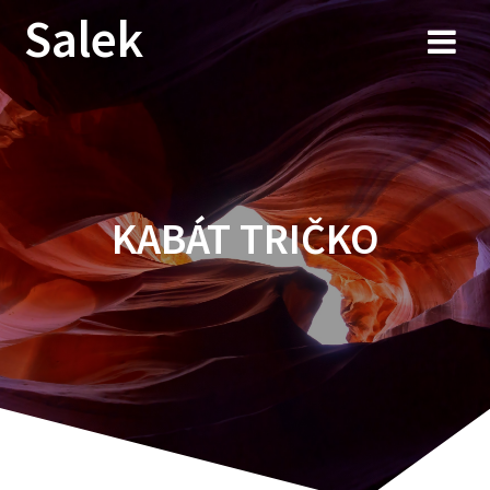
Przejdź
Salek
do
treści
KABÁT TRIČKO