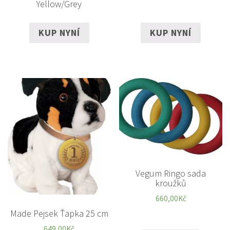
Yellow/Grey
KUP NYNÍ
KUP NYNÍ
Vegum Ringo sada
kroužků
660,00
Kč
Made Pejsek Ťapka 25 cm
649,00
Kč