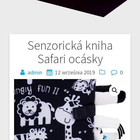
Senzorická kniha
Nawigacja
Safari ocásky
wpisu
admin
12 września 2019
0