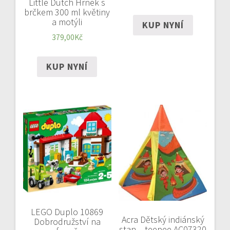
Little Dutch Hrnek s
brčkem 300 ml květiny
a motýli
KUP NYNÍ
379,00
Kč
KUP NYNÍ
LEGO Duplo 10869
Acra Dětský indiánský
Dobrodružství na
stan – teepee AC07320