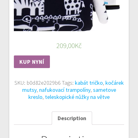
209,00
Kč
KUP NYNÍ
SKU:
b0d82e2029b6
Tags:
kabát tričko
,
kočárek
mutsy
,
nafukovací trampolíny
,
sametove
kreslo
,
teleskopické nůžky na větve
Description