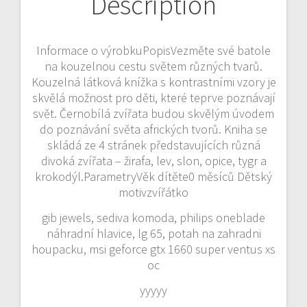
Description
Informace o výrobkuPopisVezměte své batole
na kouzelnou cestu světem různých tvarů.
Kouzelná látková knížka s kontrastními vzory je
skvělá možnost pro děti, které teprve poznávají
svět. Černobílá zvířata budou skvělým úvodem
do poznávání světa afrických tvorů. Kniha se
skládá ze 4 stránek představujících různá
divoká zvířata – žirafa, lev, slon, opice, tygr a
krokodýl.ParametryVěk dítěte0 měsíců Dětský
motivzvířátko
gib jewels, sediva komoda, philips oneblade
náhradní hlavice, lg 65, potah na zahradni
houpacku, msi geforce gtx 1660 super ventus xs
oc
yyyyy