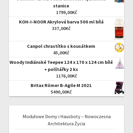
stanice
1799,00
Kč
KOH-I-NOOR Akrylová barva 500 ml bílá
337,00
Kč
Canpol chrastítko s kousátkem
45,00
Kč
Woody Indiánské Teepee 124 x 170 x 124 cm bílé
+ polštářky 2 ks
1176,00
Kč
Britax Römer B-Agile M 2021
5490,00
Kč
Modułowe Domy i Hausboty – Nowoczesna
Architektura Życia