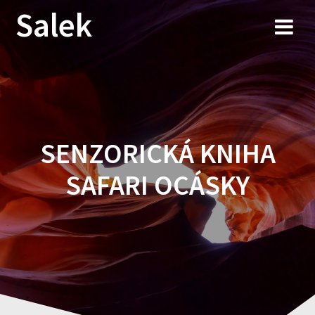
Przejdź
Salek
do
treści
SENZORICKÁ KNIHA
SAFARI OCÁSKY