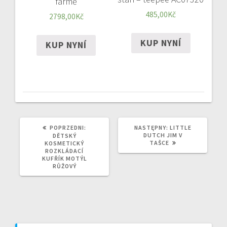
farmě
485,00
Kč
2798,00
Kč
KUP NYNÍ
KUP NYNÍ
POPRZEDNI
NASTĘPNY
POPRZEDNI:
NASTĘPNY:
LITTLE
WPIS:
WPIS:
DUTCH JIM V
DĚTSKÝ
TAŠCE
KOSMETICKÝ
ROZKLÁDACÍ
KUFŘÍK MOTÝL
RŮŽOVÝ