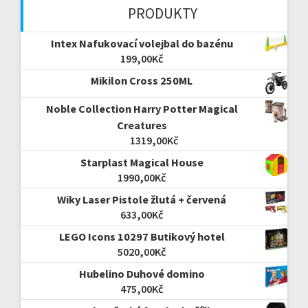
PRODUKTY
Intex Nafukovací volejbal do bazénu
199,00
Kč
Mikilon Cross 250ML
Noble Collection Harry Potter Magical
Creatures
1319,00
Kč
Starplast Magical House
1990,00
Kč
Wiky Laser Pistole žlutá + červená
633,00
Kč
LEGO Icons 10297 Butikový hotel
5020,00
Kč
Hubelino Duhové domino
475,00
Kč