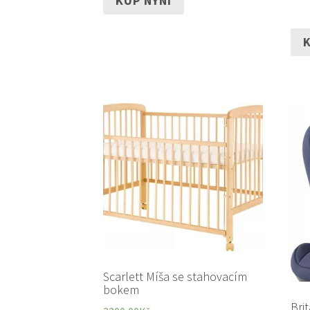
KUP NYNÍ
K
Scarlett Míša se stahovacím
bokem
Bri