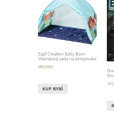
Zapf Creation Baby Born
Víkendová sada na kempování
689,00
Kč
Din
Stra
319
KUP NYNÍ
K