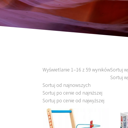
Wyświetlanie 1–16 z 59 wyników
Sortuj 
Sortuj w
Sortuj od najnowszych
Sortuj po cenie od najniższej
Sortuj po cenie od najwyższej