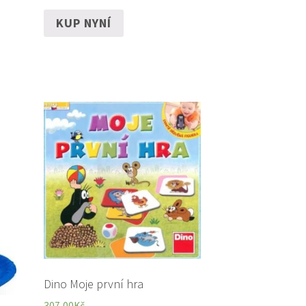
KUP NYNÍ
Dino Moje první hra
307,00
Kč