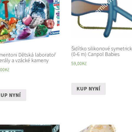
Šidítko silikonové symetric
(0-6 m) Canpol Babies
mentoni Dětská laboratoř
erály a vzácké kameny
59,00
Kč
,00
Kč
KUP NYNÍ
UP NYNÍ