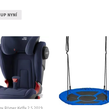
UP NYNÍ
tax Römer Kidfix 2 S 2019