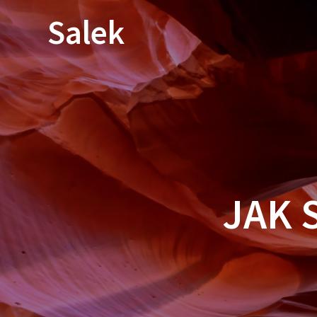
Przejdź
Salek
do
treści
JAK 