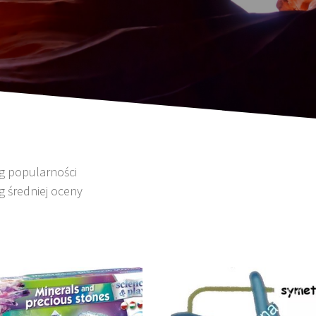
wg popularności
g średniej oceny