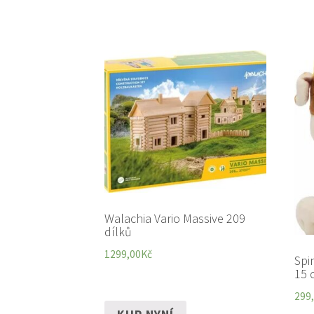
Walachia Vario Massive 209
dílků
1299,00
Kč
Spi
15 
299