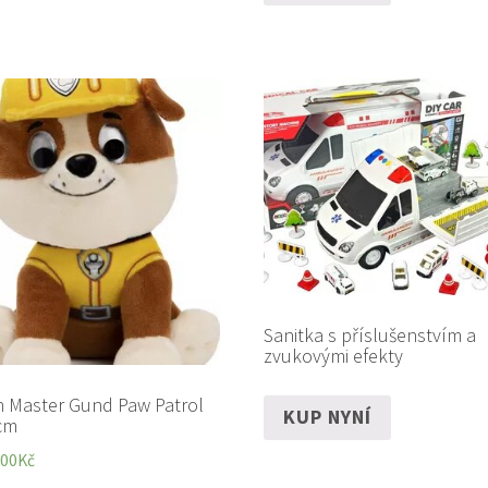
Sanitka s příslušenstvím a
zvukovými efekty
n Master Gund Paw Patrol
KUP NYNÍ
cm
,00
Kč