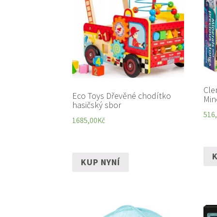
Cle
Eco Toys Dřevěné chodítko
Min
hasičský sbor
516
1685,00
Kč
K
KUP NYNÍ