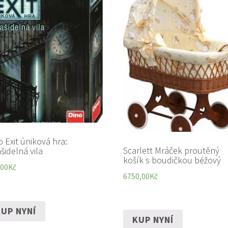
o Exit úniková hra:
Scarlett Mráček proutěný
šidelná vila
košík s boudičkou béžový
,00
Kč
6750,00
Kč
UP NYNÍ
KUP NYNÍ