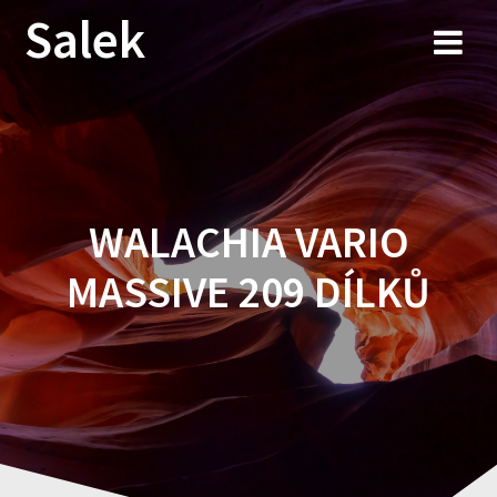
Przejdź
Salek
do
treści
WALACHIA VARIO
MASSIVE 209 DÍLKŮ