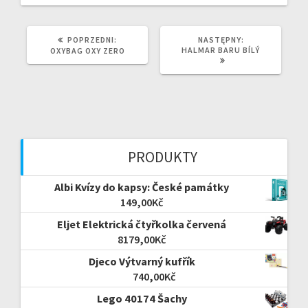
POPRZEDNI
NASTĘPNY
POPRZEDNI:
NASTĘPNY:
WPIS:
WPIS:
HALMAR BARU BÍLÝ
OXYBAG OXY ZERO
PRODUKTY
Albi Kvízy do kapsy: České památky
149,00
Kč
Eljet Elektrická čtyřkolka červená
8179,00
Kč
Djeco Výtvarný kufřík
740,00
Kč
Lego 40174 Šachy