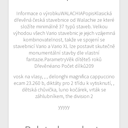
Informace o výrobkuWALACHIAPopisKlasická
dřevěná česká stavebnice od Walachie ze které
složíte minimálně 37 typů staveb. Velkou
výhodou všech Vario stavebnic je jejich vzájemná
kombinovatelnost, takže ve spojení se
stavebnicí Vario a Vario XL lze postavit skutečně
monumentální stavby dle vlastní
fantazie.ParametryVěk dítěte5 roků
Dřevěnéano Počet dílků209
vosk na vlasy, , , delonghi magnifica cappuccino
ecam 23.260 b, diktáty pro 2 třídu k vytisknutí, ,
dětská chůvička, luno kočárek, vrták se
záhlubníkem, the division 2
yyyyy