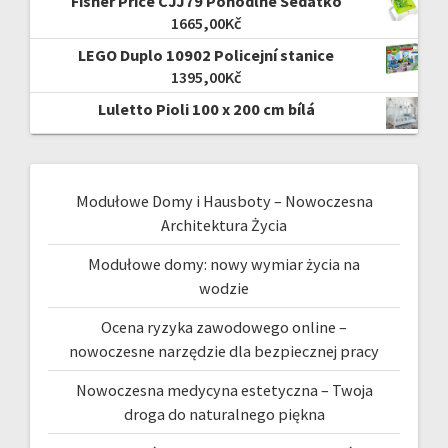
Fisher Price CJJ79 Pohodlné Sedátko
1665,00
Kč
LEGO Duplo 10902 Policejní stanice
1395,00
Kč
Luletto Pioli 100 x 200 cm bílá
Modułowe Domy i Hausboty – Nowoczesna
Architektura Życia
Modułowe domy: nowy wymiar życia na
wodzie
Ocena ryzyka zawodowego online –
nowoczesne narzędzie dla bezpiecznej pracy
Nowoczesna medycyna estetyczna – Twoja
droga do naturalnego piękna