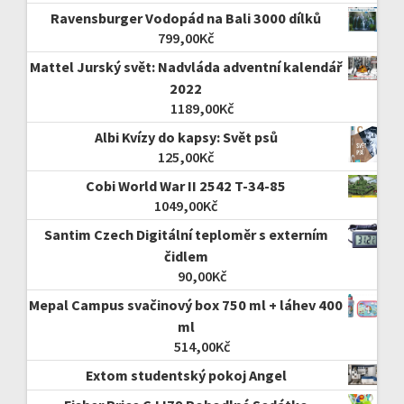
Ravensburger Vodopád na Bali 3000 dílků
799,00
Kč
Mattel Jurský svět: Nadvláda adventní kalendář
2022
1189,00
Kč
Albi Kvízy do kapsy: Svět psů
125,00
Kč
Cobi World War II 2542 T-34-85
1049,00
Kč
Santim Czech Digitální teploměr s externím
čidlem
90,00
Kč
Mepal Campus svačinový box 750 ml + láhev 400
ml
514,00
Kč
Extom studentský pokoj Angel