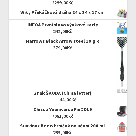
2299,00
Kč
Wiky Překážková dráha 24 x 24 x 17 cm
INFOA První slova výukové karty
242,00
Kč
Harrows Black Arrow steel 19 g R
379,00
Kč
Znak ŠKODA (China letter)
44,00
Kč
Chicco Youniverse Fix 2019
7081,00
Kč
Suavinex Booo hrníček na učení 200 ml
289,00
Kč