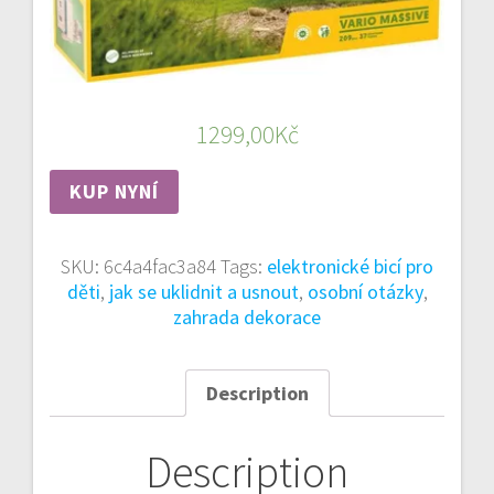
1299,00
Kč
KUP NYNÍ
SKU:
6c4a4fac3a84
Tags:
elektronické bicí pro
děti
,
jak se uklidnit a usnout
,
osobní otázky
,
zahrada dekorace
Description
Description