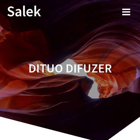
Przejdź
Salek
do
treści
DITUO DIFUZER