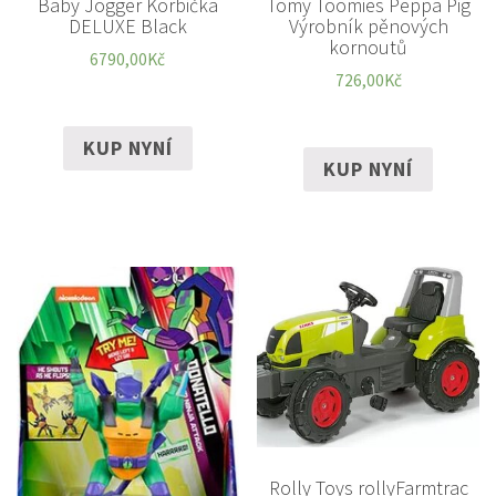
Baby Jogger Korbička
Tomy Toomies Peppa Pig
DELUXE Black
Výrobník pěnových
kornoutů
6790,00
Kč
726,00
Kč
KUP NYNÍ
KUP NYNÍ
Rolly Toys rollyFarmtrac