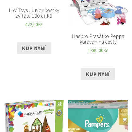
L-W Toys Junior kostky
zvířata 100 dílků
422,00
Kč
Hasbro Prasátko Peppa
karavan na cesty
KUP NYNÍ
1389,00
Kč
KUP NYNÍ