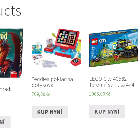
ucts
LEGO City 40582
Teddies pokladna
Terénní sanitka 4×4
dotyková
hrad:
1006,00
Kč
769,00
Kč
KUP NYNÍ
KUP NYNÍ
NÍ