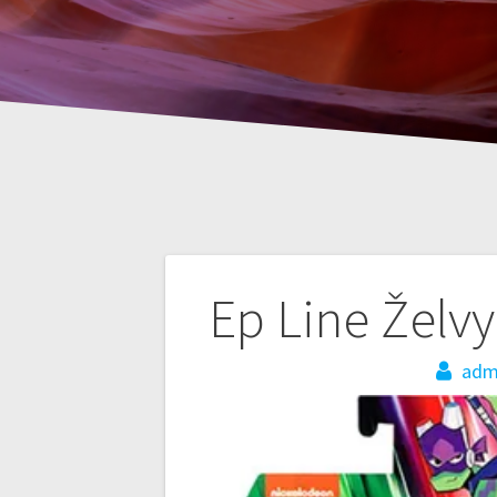
Nawigacja
Ep Line Želvy
wpisu
adm