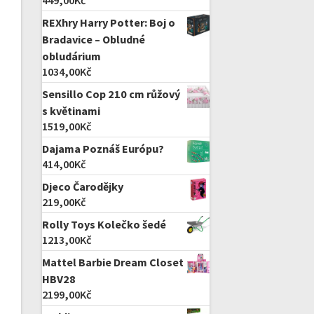
449,00
Kč
REXhry Harry Potter: Boj o
Bradavice – Obludné
obludárium
1034,00
Kč
Sensillo Cop 210 cm růžový
s květinami
1519,00
Kč
Dajama Poznáš Európu?
414,00
Kč
Djeco Čarodějky
219,00
Kč
Rolly Toys Kolečko šedé
1213,00
Kč
Mattel Barbie Dream Closet
HBV28
2199,00
Kč