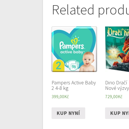
Related prod
Pampers Active Baby
Dino Dračí 
2 4-8 kg
Nové výzvy
399,00
Kč
729,00
Kč
KUP NYNÍ
KUP NY