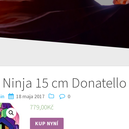
 Ninja 15 cm Donatello
in
18 maja 2017
0
779,00
Kč
KUP NYNÍ