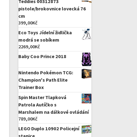
Teddies 00312873
pistole/brokovnice lovecká 76
cm
399,00
Kč
Eco Toys Jídelní židlička
modrá se sobíkem
2269,00
Kč
Baby Coo Prince 2018
Nintendo Pokémon TCG:
Champion's Path Elite
Trainer Box
Spin Master Tlapková
Patrola Autíčko s
Marshalem na dálkové ovládání
789,00
Kč
LEGO Duplo 10902 Policejní
stanice