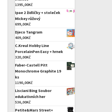
1395,00
Kč
Ipae 2 židličky + stoleček
Mickey růžový
699,00
Kč
Djeco Tangram
409,00
Kč
C.Kreul Hobby Line
PorcelainPen Easy + hrnek
320,00
Kč
Faber-Castell Pitt
Monochrome Graphite 19
ks
1190,00
Kč
Lisciani Bing Soubor
edukativních her
536,00
Kč
Petite&Mars Street+