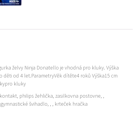
urka želvy Ninja Donatello je vhodná pro kluky. Výška
pro děti od 4 let.ParametryVěk dítěte4 roků Výška15 cm
rkypro kluky
kontakt, philips žehlička, zasilkovna postovne, ,
ymnastické švihadlo, , , krteček hračka