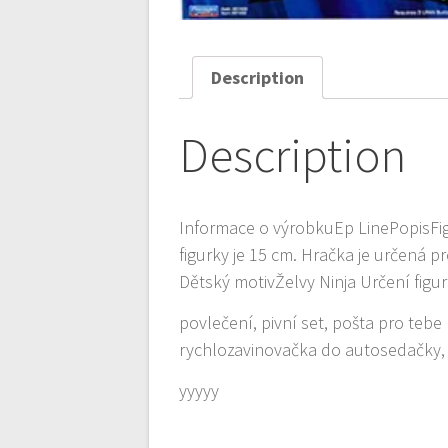
Description
Description
Informace o výrobkuEp LinePopisFig
figurky je 15 cm. Hračka je určená 
Dětský motivŽelvy Ninja Určení figu
povlečení, pivní set, pošta pro tebe 
rychlozavinovačka do autosedačky, g
yyyyy