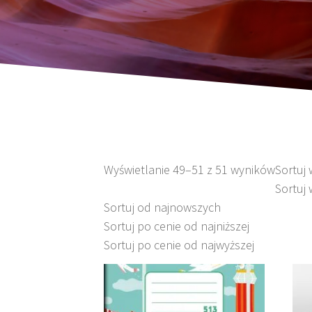
Wyświetlanie 49–51 z 51 wyników
Sortuj
Sortuj 
Sortuj od najnowszych
Sortuj po cenie od najniższej
Sortuj po cenie od najwyższej