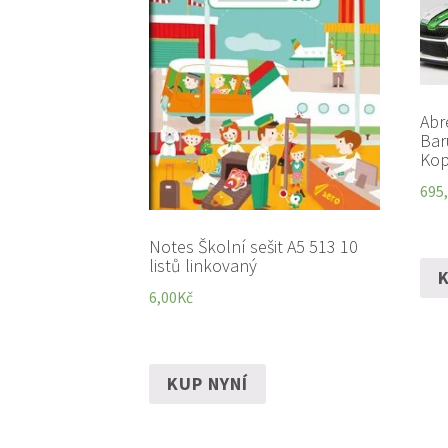
Abr
Bar
Kop
695
Notes Školní sešit A5 513 10
listů linkovaný
K
6,00
Kč
KUP NYNÍ