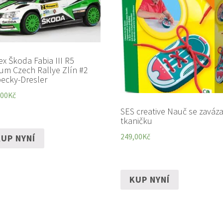
ex Škoda Fabia III R5
um Czech Rallye Zlín #2
ecky-Dresler
,00
Kč
SES creative Nauč se zaváza
tkaničku
249,00
Kč
UP NYNÍ
KUP NYNÍ