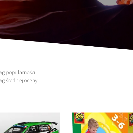
 wg popularności
wg średniej oceny