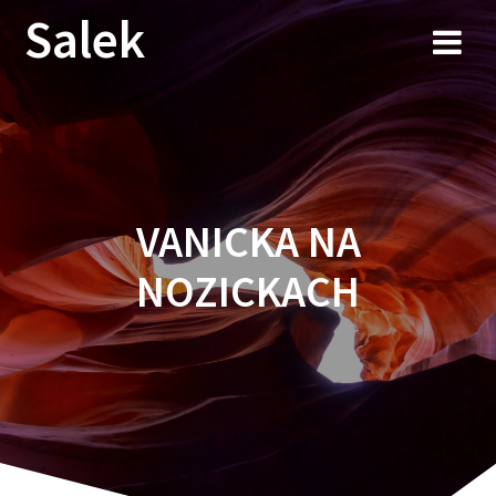
Przejdź
Salek
do
treści
VANICKA NA
NOZICKACH