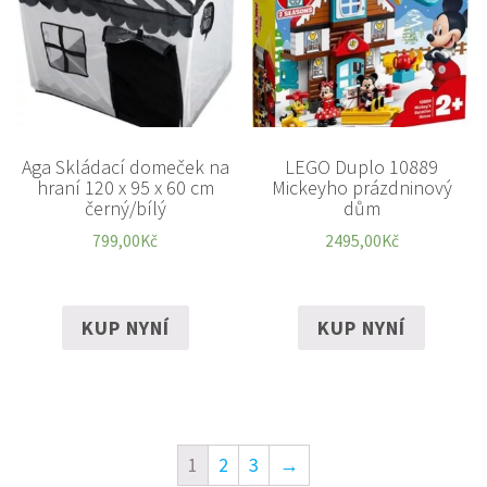
Aga Skládací domeček na
LEGO Duplo 10889
hraní 120 x 95 x 60 cm
Mickeyho prázdninový
černý/bílý
dům
799,00
Kč
2495,00
Kč
KUP NYNÍ
KUP NYNÍ
1
2
3
→