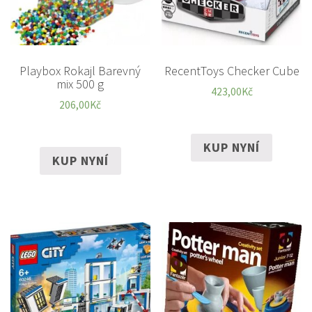
Playbox Rokajl Barevný
RecentToys Checker Cube
mix 500 g
423,00
Kč
206,00
Kč
KUP NYNÍ
KUP NYNÍ