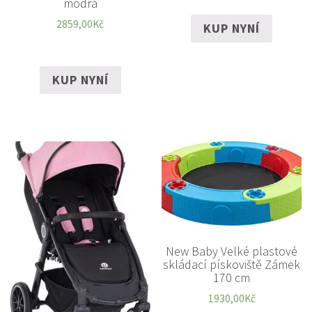
modrá
2859,00
Kč
KUP NYNÍ
KUP NYNÍ
New Baby Velké plastové
skládací pískoviště Zámek
170 cm
1930,00
Kč