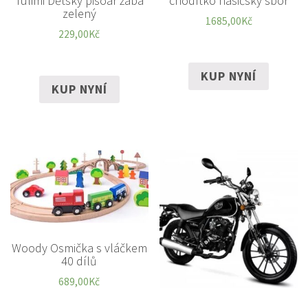
chodítko hasičský sbor
Tulimi Dětský pisoár žába
zelený
1685,00
Kč
229,00
Kč
KUP NYNÍ
KUP NYNÍ
Woody Osmička s vláčkem
40 dílů
689,00
Kč