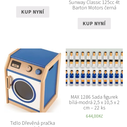
Sunway Classic 125cc 4t
Barton Motors černá
KUP NYNÍ
KUP NYNÍ
MAX 1286 Sada figurek
bílá-modrá 2,5 x 10,5 x 2
cm – 22 ks
644,00
Kč
Tidlo Dřevěná pračka