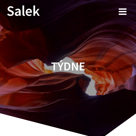
Przejdź
Salek
do
treści
TÝDNE