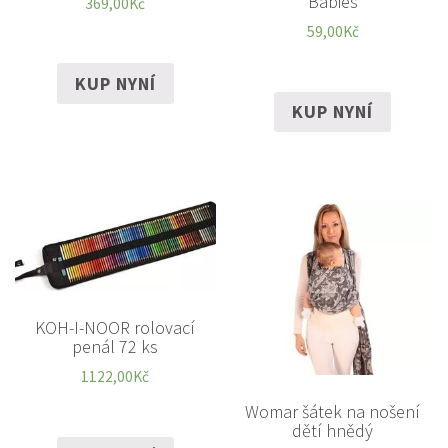
Babies
369,00
Kč
59,00
Kč
KUP NYNÍ
KUP NYNÍ
KOH-I-NOOR rolovací
penál 72 ks
1122,00
Kč
Womar šátek na nošení
dětí hnědý