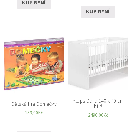
KUP NYNÍ
KUP NYNÍ
Klups Dalia 140 x 70 cm
Dětská hra Domečky
bílá
159,00
Kč
2496,00
Kč