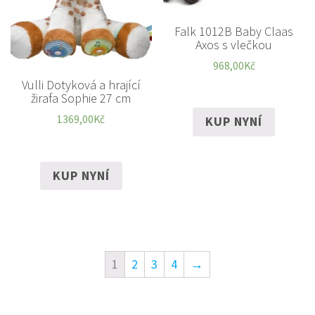
Falk 1012B Baby Claas
Axos s vlečkou
968,00
Kč
Vulli Dotyková a hrající
žirafa Sophie 27 cm
1369,00
Kč
KUP NYNÍ
KUP NYNÍ
1
2
3
4
→