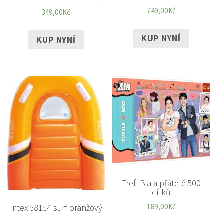
749,00
Kč
349,00
Kč
KUP NYNÍ
KUP NYNÍ
Trefl Bia a přátelé 500
dílků
Intex 58154 surf oranžový
189,00
Kč