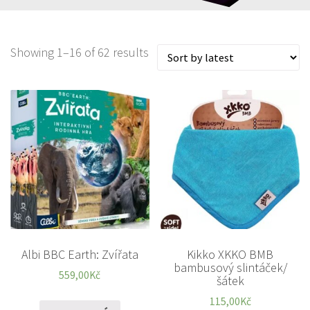
Showing 1–16 of 62 results
Albi BBC Earth: Zvířata
Kikko XKKO BMB
bambusový slintáček/
559,00
Kč
šátek
115,00
Kč