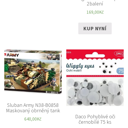
2balení
169,00
Kč
KUP NYNÍ
Sluban Army N38-B0858
Maskovaný obrněný tank
Daco Pohyblivé oči
640,00
Kč
černobílé 75 ks