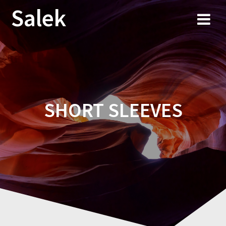
Przejdź
Salek
do
treści
SHORT SLEEVES