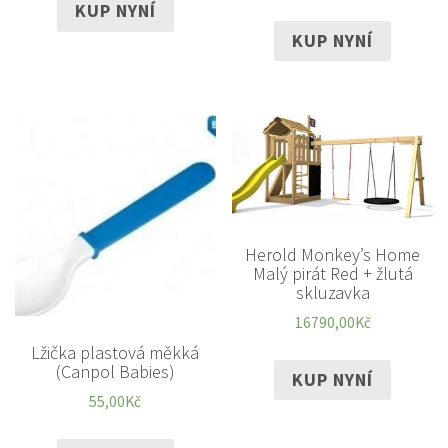
KUP NYNÍ
KUP NYNÍ
Herold Monkey’s Home
Malý pirát Red + žlutá
skluzavka
16790,00
Kč
Lžička plastová měkká
(Canpol Babies)
KUP NYNÍ
55,00
Kč