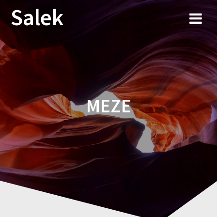
Przejdź
Salek
do
treści
MEZE