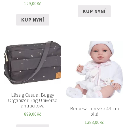
129,00
Kč
KUP NYNÍ
KUP NYNÍ
Lässig Casual Buggy
Organizer Bag Universe
antracitová
Berbesa Terezka 43 cm
bílá
899,00
Kč
1383,00
Kč