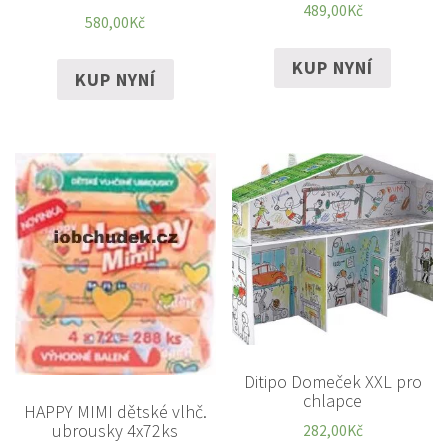
489,00
Kč
580,00
Kč
KUP NYNÍ
KUP NYNÍ
Ditipo Domeček XXL pro
chlapce
HAPPY MIMI dětské vlhč.
ubrousky 4x72ks
282,00
Kč