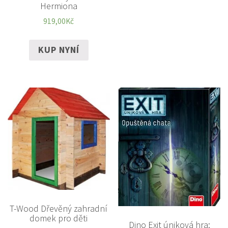
Hermiona
919,00
Kč
KUP NYNÍ
T-Wood Dřevěný zahradní
domek pro děti
Dino Exit úniková hra: