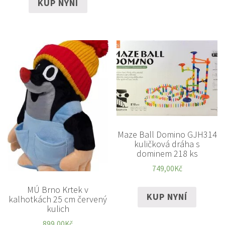
KUP NYNÍ
Maze Ball Domino GJH314
kuličková dráha s
dominem 218 ks
749,00
Kč
MÚ Brno Krtek v
KUP NYNÍ
kalhotkách 25 cm červený
kulich
899,00
Kč