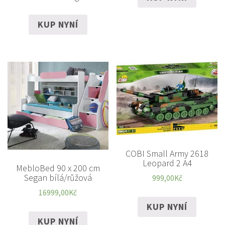
KUP NYNÍ
COBI Small Army 2618
Leopard 2 A4
MebloBed 90 x 200 cm
Segan bílá/růžová
999,00
Kč
16999,00
Kč
KUP NYNÍ
KUP NYNÍ