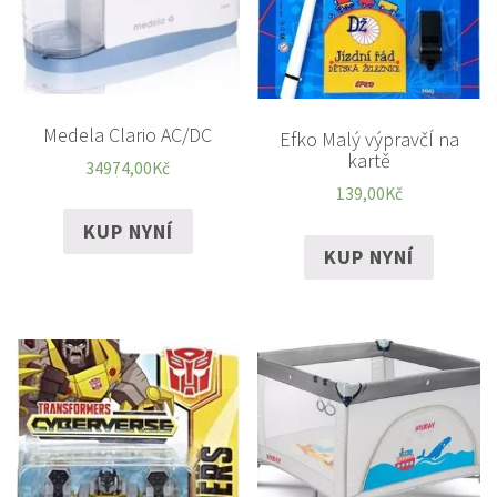
Medela Clario AC/DC
Efko Malý výpravčÍ na
kartě
34974,00
Kč
139,00
Kč
KUP NYNÍ
KUP NYNÍ