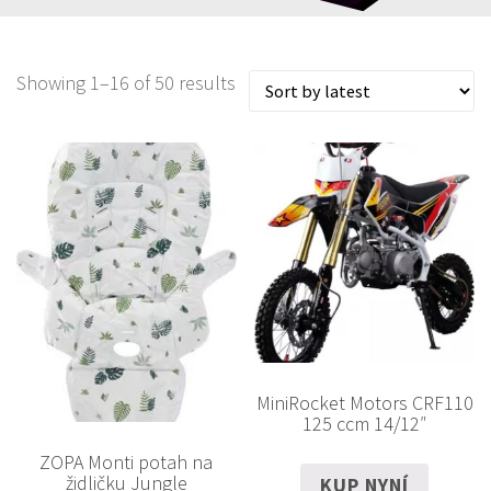
Showing 1–16 of 50 results
MiniRocket Motors CRF110
125 ccm 14/12″
ZOPA Monti potah na
židličku Jungle
KUP NYNÍ