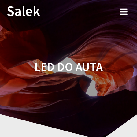
Przejdź
Salek
do
treści
LED DO AUTA