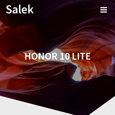
Przejdź
Salek
do
treści
HONOR 10 LITE