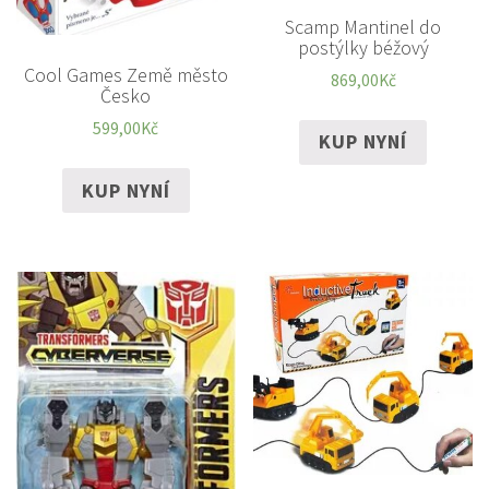
Scamp Mantinel do
postýlky béžový
Cool Games Země město
869,00
Kč
Česko
599,00
Kč
KUP NYNÍ
KUP NYNÍ