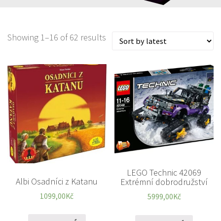
Showing 1–16 of 62 results
LEGO Technic 42069
Albi Osadníci z Katanu
Extrémní dobrodružství
1099,00
Kč
5999,00
Kč