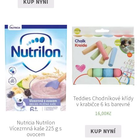
KUP NYNÍ
Teddies Chodníkové křídy
v krabičce 6 ks barevné
16,00
Kč
Nutricia Nutrilon
Vícezrnná kaše 225 g s
KUP NYNÍ
ovocem