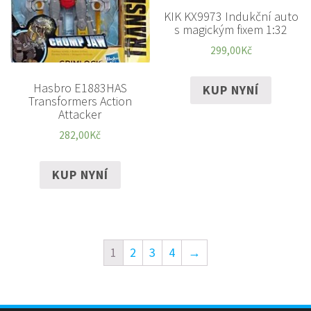
KIK KX9973 Indukční auto
s magickým fixem 1:32
299,00
Kč
Hasbro E1883HAS
KUP NYNÍ
Transformers Action
Attacker
282,00
Kč
KUP NYNÍ
1
2
3
4
→