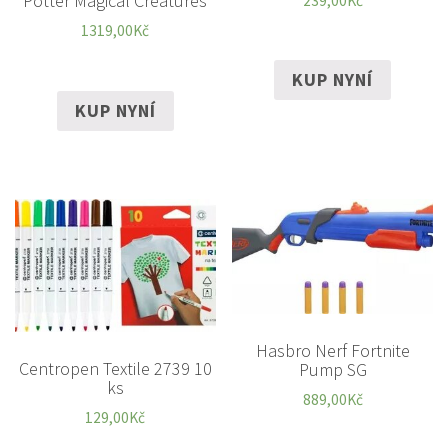
Potter Magical Creatures
239,00
Kč
1319,00
Kč
KUP NYNÍ
KUP NYNÍ
Hasbro Nerf Fortnite
Centropen Textile 2739 10
Pump SG
ks
889,00
Kč
129,00
Kč