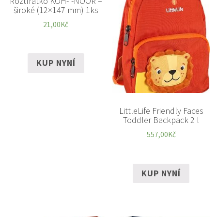
Roztírátko KOH-I-NOOR –
široké (12×147 mm) 1ks
21,00
Kč
KUP NYNÍ
LittleLife Friendly Faces
Toddler Backpack 2 l
557,00
Kč
KUP NYNÍ