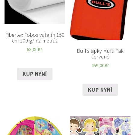
Fibertex Fobos vatelín 150
cm 100 g/m2 metráž
68,00
Kč
Bull’s šipky Multi Pak
červené
459,00
Kč
KUP NYNÍ
KUP NYNÍ