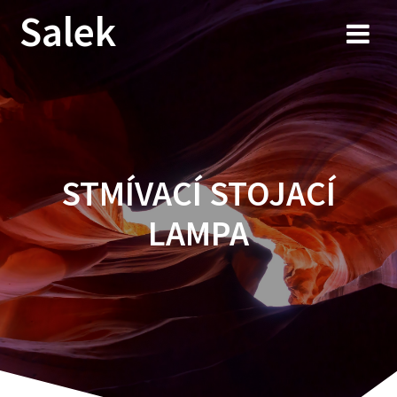
Przejdź
Salek
do
treści
STMÍVACÍ STOJACÍ
LAMPA