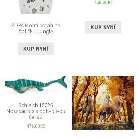
750,00
Kč
ZOPA Monti potah na
KUP NYNÍ
židličku Jungle
KUP NYNÍ
Schleich 15026
Mosasaurus s pohyblivou
čelistí
479,00
Kč