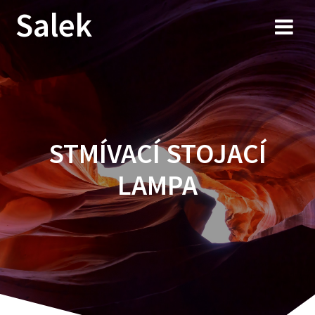
Przejdź
Salek
do
treści
STMÍVACÍ STOJACÍ
LAMPA