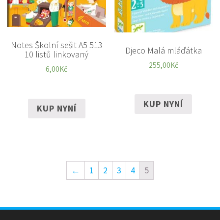
Notes Školní sešit A5 513
Djeco Malá mláďátka
10 listů linkovaný
255,00
Kč
6,00
Kč
KUP NYNÍ
KUP NYNÍ
←
1
2
3
4
5