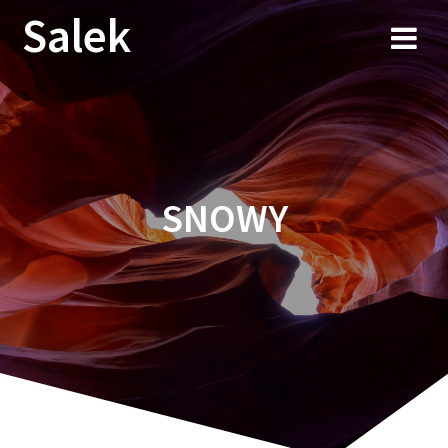
Przejdź
Salek
do
treści
SNOWY