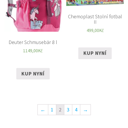
Chemoplast Stolní fotbal
II
499,00
Kč
Deuter Schmusebär 8 l
1149,00
Kč
KUP NYNÍ
KUP NYNÍ
←
1
2
3
4
→