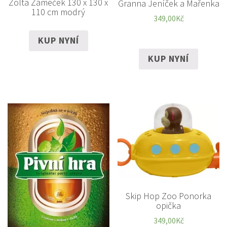
Zolta Zámeček 130 x 130 x
Granna Jeníček a Mařenka
110 cm modrý
349,00
Kč
KUP NYNÍ
KUP NYNÍ
Skip Hop Zoo Ponorka
opička
349,00
Kč