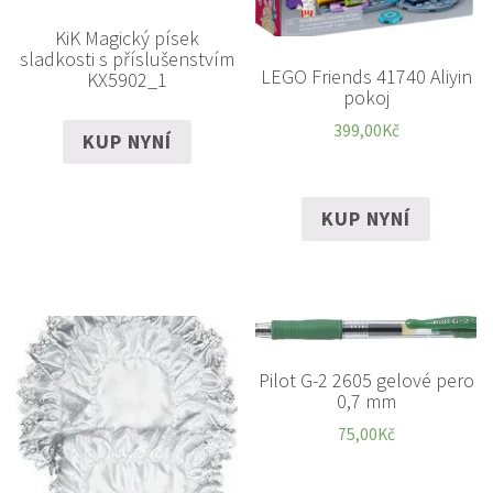
KiK Magický písek
sladkosti s příslušenstvím
LEGO Friends 41740 Aliyin
KX5902_1
pokoj
399,00
Kč
KUP NYNÍ
KUP NYNÍ
Pilot G-2 2605 gelové pero
0,7 mm
75,00
Kč