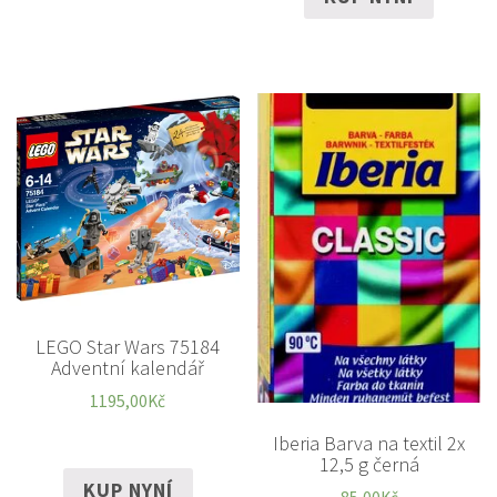
LEGO Star Wars 75184
Adventní kalendář
1195,00
Kč
Iberia Barva na textil 2x
12,5 g černá
KUP NYNÍ