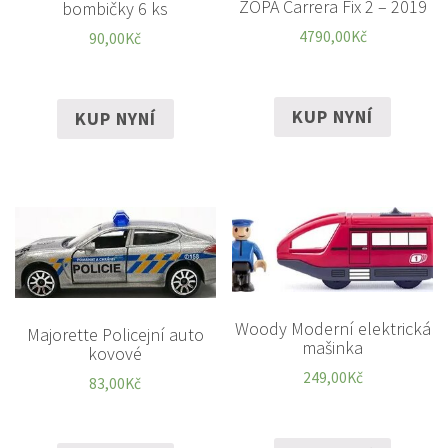
ZOPA Carrera Fix 2 – 2019
bombičky 6 ks
4790,00
Kč
90,00
Kč
KUP NYNÍ
KUP NYNÍ
Woody Moderní elektrická
Majorette Policejní auto
mašinka
kovové
249,00
Kč
83,00
Kč