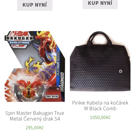
KUP NYNÍ
KUP NYNÍ
Pinkie Kabela na kočárek
M Black Comb
Spin Master Bakugan True
1050,00
Kč
Metal Červený drak S4
295,00
Kč