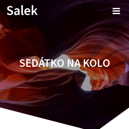
Przejdź
Salek
do
treści
SEDÁTKO NA KOLO