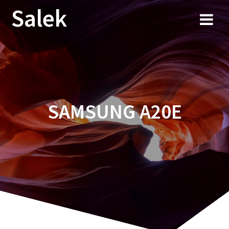
Przejdź
Salek
do
treści
SAMSUNG A20E