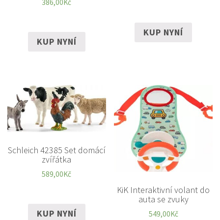
386,00
Kč
KUP NYNÍ
KUP NYNÍ
Schleich 42385 Set domácí
zvířátka
589,00
Kč
KiK Interaktivní volant do
auta se zvuky
KUP NYNÍ
549,00
Kč