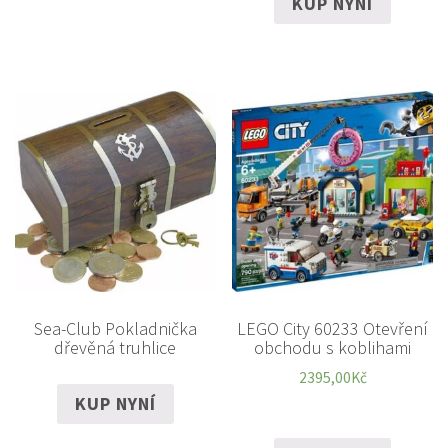
KUP NYNÍ
Sea-Club Pokladnička
LEGO City 60233 Otevření
dřevěná truhlice
obchodu s koblihami
2395,00
Kč
KUP NYNÍ