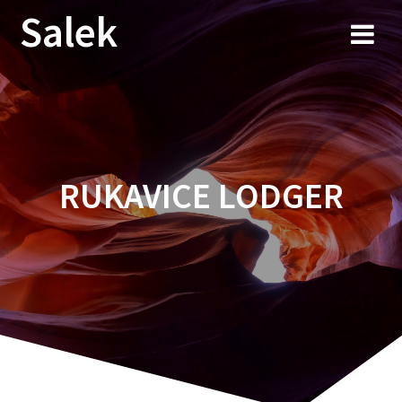
Przejdź
Salek
do
treści
RUKAVICE LODGER