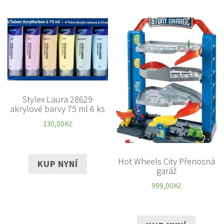
Stylex Laura 28629
akrylové barvy 75 ml 6 ks
330,00
Kč
Hot Wheels City Přenosná
KUP NYNÍ
garáž
999,00
Kč