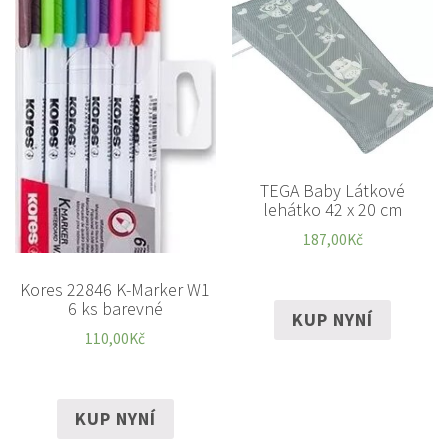
TEGA Baby Látkové
lehátko 42 x 20 cm
187,00
Kč
Kores 22846 K-Marker W1
6 ks barevné
KUP NYNÍ
110,00
Kč
KUP NYNÍ