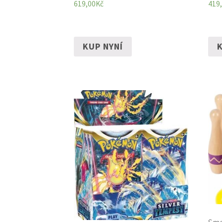
619,00
Kč
419
KUP NYNÍ
K