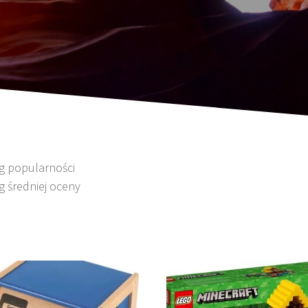
wg popularności
g średniej oceny