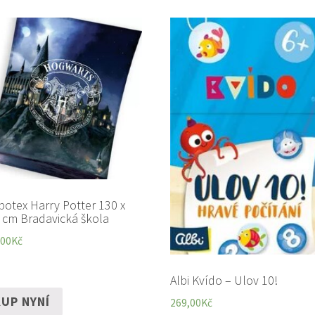
botex Harry Potter 130 x
 cm Bradavická škola
,00
Kč
Albi Kvído – Ulov 10!
UP NYNÍ
269,00
Kč