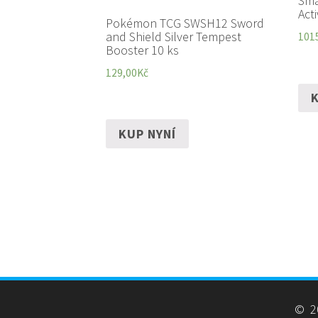
Sma
Acti
Pokémon TCG SWSH12 Sword
and Shield Silver Tempest
101
Booster 10 ks
129,00
Kč
K
KUP NYNÍ
© 20