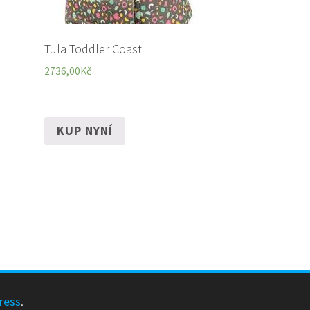
Tula Toddler Coast
2736,00
Kč
KUP NYNÍ
ress
.