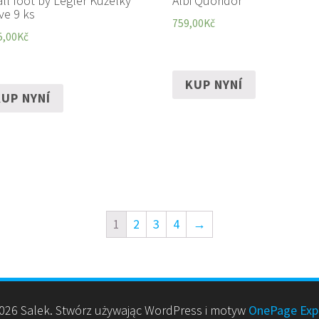
ll foot by Legler Kuželky
Albi Quoridor
ve 9 ks
759,00
Kč
5,00
Kč
KUP NYNÍ
UP NYNÍ
1
2
3
4
→
26 Salek. Stwórz używając WordPress i motyw
OnePage Exp