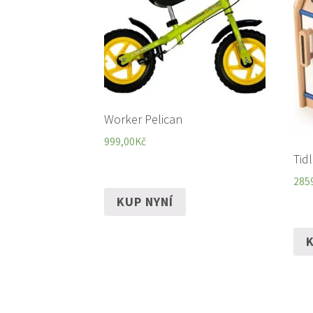
Worker Pelican
999,00
Kč
Tid
285
KUP NYNÍ
K