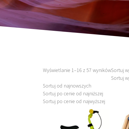
Wyświetlanie 1–16 z 57 wyników
Sortuj 
Sortuj w
Sortuj od najnowszych
Sortuj po cenie od najniższej
Sortuj po cenie od najwyższej