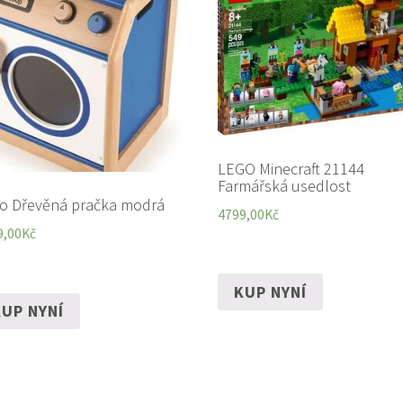
LEGO Minecraft 21144
Farmářská usedlost
lo Dřevěná pračka modrá
4799,00
Kč
9,00
Kč
KUP NYNÍ
UP NYNÍ