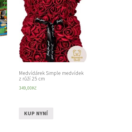
Medvídárek Simple medvídek
z růží 25 cm
349,00
Kč
KUP NYNÍ