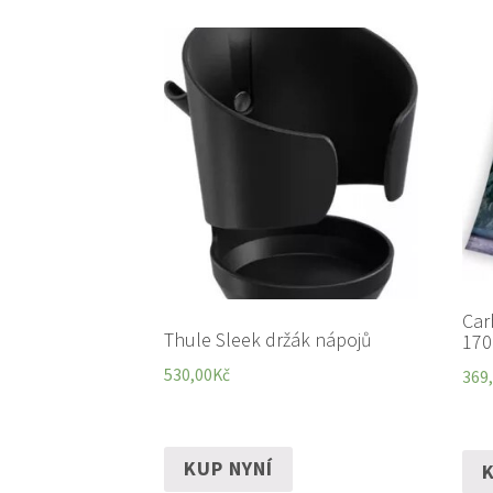
Car
Thule Sleek držák nápojů
170
530,00
Kč
369
KUP NYNÍ
K