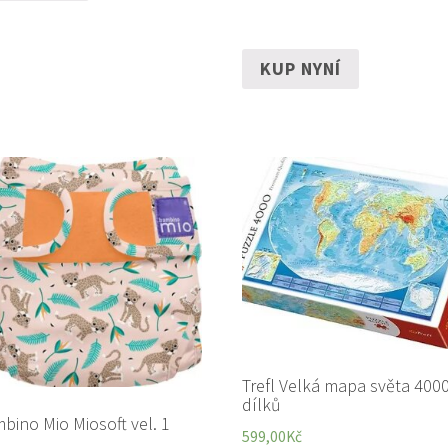
KUP NYNÍ
Trefl Velká mapa světa 400
dílků
bino Mio Miosoft vel. 1
599,00
Kč